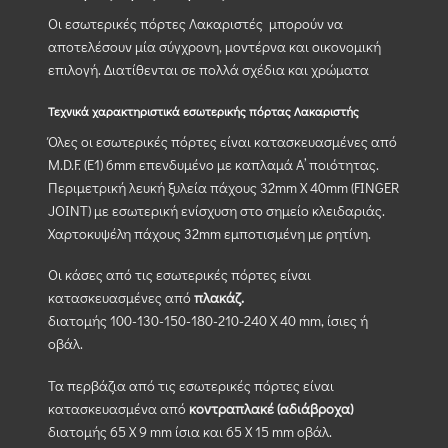
Οι εσωτερικές πόρτες Λακαριστές μπορούν να
αποτελέσουν μία σύγχρονη, μοντέρνα και οικονομική
επιλογή. Διατίθενται σε πολλά σχέδια και χρώματα
Τεχνικά χαρακτηριστικά εσωτερικής πόρτας Λακαριστής
Όλες οι εσωτερικές πόρτες είναι κατασκευασμένες από
M.D.F. (Ε1) 6mm επενδυμένο με καπλαμά Α’ ποιότητας.
Περιμετρική λευκή ξυλεία πάχους 32mm X 40mm (FINGER
JOINT) με εσωτερική ενίσχυση στο σημείο κλειδαριάς.
Χαρτοκυψέλη πάχους 32mm εμποτισμένη με ρητίνη.
Οι κάσες από τις εσωτερικές πόρτες είναι
κατασκευασμένες από
πλακάζ.
διατομής 100-130-150-180-210-240 Χ 40 mm, ίσιες ή
οβάλ.
Τα περβάζια από τις εσωτερικές πόρτες είναι
κατασκευασμένα από
κοντραπλακέ (αδιάβροχα)
διατομής 65 Χ 9 mm ίσια και 65 Χ 15 mm οβάλ.