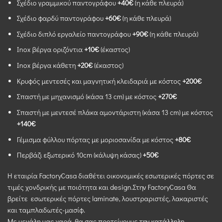
Σχέδιο γραμμικού παντογράφου
+40€
(η κάθε πλευρά)
Σχέδιο φαρδύ παντογράφου
+60€
(η κάθε πλευρά)
Σχέδιο διπλό εργαλείο παντογράφου
+90€
(η κάθε πλευρά)
Inox βέργα οριζόντια
+10€
(έκαστος)
Inox βέργα κάθετη
+20€
(έκαστος)
Κρυφός μεντεσές και μαγνητική κλειδαριά με κόστος
+200€
Σπαστή με μηχανισμό (κάσα 13 cm) με κόστος
+270€
Σπαστή με μεντεσέ πλάκα αμοντάριστη (κάσα 13 cm) με κόστος
+140€
Γέμισμα φύλλου πόρτας με μοριοσανίδα με κόστος
+8
0€
Περβάζι εξωτερικό 10cm (κάλυψη κάσας)
+50€
Η εταιρία FactoryCasa διαθέτει οικονομικές εσωτερικές πόρτες σε
τιμές χονδρικής με ποιότητα και design.Στην FactoryCasa Θα
βρείτε εσωτερικές πόρτες laminate, λουστραριστές, λακαριστές
και ταμπλαδωτές-μασίφ.
Με μεγάλη μας χαρά, θα σας προτείνουμε την κατάλληλη