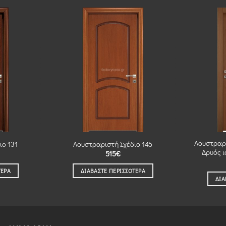
Λουστραρ
ιο 131
Λουστραριστή Σχέδιο 145
Δρυός 
515
€
ΤΕΡΑ
ΔΙΑΒΆΣΤΕ ΠΕΡΙΣΣΌΤΕΡΑ
ΔΙΑ