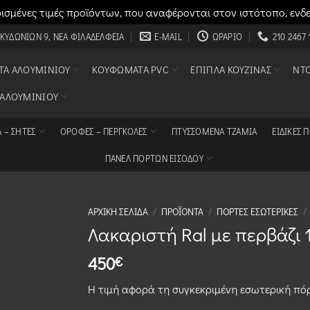
σμένες τιμές προϊόντων, που αναφέρονται στον ιστότοπο, ενδ
 ΚΥΔΩΝΙΏΝ 9, ΝΈΑ ΦΙΛΑΔΈΛΦΕΙΑ
E-MAIL
ΩΡΆΡΙΟ
210 2467 
Α ΑΛΟΥΜΙΝΊΟΥ
ΚΟΥΦΏΜΑΤΑ PVC
ΈΠΙΠΛΑ ΚΟΥΖΊΝΑΣ
ΝΤ
 ΑΛΟΥΜΙΝΊΟΥ
 – ΣΗΤΕΣ
ΟΡΟΦΈΣ – ΠΈΡΓΚΟΛΕΣ
ΠΤΥΣΣΌΜΕΝΑ ΤΖΆΜΙΑ
ΕΙΔΙΚΈΣ 
ΠΑΝΕΛ ΠΟΡΤΩΝ ΕΙΣΟΔΟΥ
ΑΡΧΙΚΉ ΣΕΛΊΔΑ
/
ΠΡΟΪΌΝΤΑ
/
ΠΌΡΤΕΣ ΕΣΩΤΕΡΙΚΈΣ
/
Λακαριστή Ral με περβάζι 
450
€
Η τιμή αφορά τη συγκεκριμένη εσωτερική πόρ