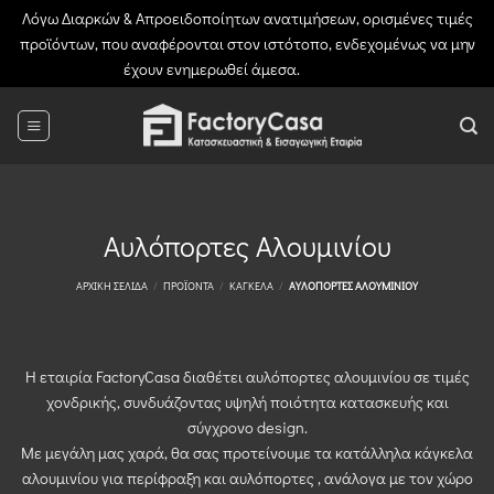
Λόγω Διαρκών & Απροειδοποίητων ανατιμήσεων, ορισμένες τιμές
προϊόντων, που αναφέρονται στον ιστότοπο, ενδεχομένως να μην
έχουν ενημερωθεί άμεσα.
Απόρριψη
Μετάβαση
στο
περιεχόμενο
Αυλόπορτες Αλουμινίου
ΑΡΧΙΚΉ ΣΕΛΊΔΑ
/
ΠΡΟΪΌΝΤΑ
/
ΚΆΓΚΕΛΑ
/
ΑΥΛΌΠΟΡΤΕΣ ΑΛΟΥΜΙΝΊΟΥ
Η εταιρία FactoryCasa διαθέτει αυλόπορτες αλουμινίου σε τιμές
χονδρικής, συνδυάζοντας υψηλή ποιότητα κατασκευής και
σύγχρονο design.
Με μεγάλη μας χαρά, θα σας προτείνουμε τα κατάλληλα κάγκελα
αλουμινίου για περίφραξη και αυλόπορτες , ανάλογα με τον χώρο