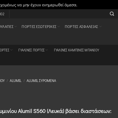
εχομένως να μην έχουν ενημερωθεί άμεσα.
Απόρριψη
102
ΟΥΛΆΠΕΣ
ΠΌΡΤΕΣ ΕΣΩΤΕΡΙΚΈΣ
ΠΌΡΤΕΣ ΑΣΦΑΛΕΊΑΣ
ΠΌΡΤΕΣ
ΓΥΆΛΙΝΕΣ ΠΌΡΤΕΣ
ΓΥΆΛΙΝΕΣ ΚΑΜΠΊΝΕΣ ΜΠΆΝΙΟΥ
ΊΟΥ
/
ALUMIL
/
ALUMIL ΣΥΡΌΜΕΝΑ
μινίου Alumil S560 (Λευκά)
βάσει διαστάσεων: