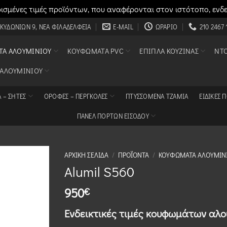
σμένες τιμές προϊόντων, που αναφέρονται στον ιστότοπο, ενδ
 ΚΥΔΩΝΙΏΝ 9, ΝΈΑ ΦΙΛΑΔΈΛΦΕΙΑ
E-MAIL
ΩΡΆΡΙΟ
210 2467 
Α ΑΛΟΥΜΙΝΊΟΥ
ΚΟΥΦΏΜΑΤΑ PVC
ΈΠΙΠΛΑ ΚΟΥΖΊΝΑΣ
ΝΤ
 ΑΛΟΥΜΙΝΊΟΥ
 – ΣΗΤΕΣ
ΟΡΟΦΈΣ – ΠΈΡΓΚΟΛΕΣ
ΠΤΥΣΣΌΜΕΝΑ ΤΖΆΜΙΑ
ΕΙΔΙΚΈΣ 
ΠΑΝΕΛ ΠΟΡΤΩΝ ΕΙΣΟΔΟΥ
ΑΡΧΙΚΉ ΣΕΛΊΔΑ
/
ΠΡΟΪΌΝΤΑ
/
ΚΟΥΦΏΜΑΤΑ ΑΛΟΥΜΙΝ
Alumil S560
950
€
Ενδεικτικές τιμές κουφωμάτων αλου