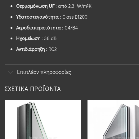
Θερμομόνωση UF
: από 2,3 W/m²K
Υδατοστεγανότητα
: Class Ε1200
Αεροδιαπερατότητα
: C4/B4
Ηχομείωση
: 38 dB
Αντιδιάρρηξη
: RC2
Επιπλέον πληροφορίες
ΣΧΕΤΙΚΆ ΠΡΟΪΌΝΤΑ