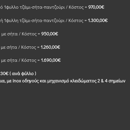
τό 1φυλλο τζάμι-σήτα-παντζούρι / Kόστος =
970,00€
τή 1φυλλη τζάμι-σήτα-παντζούρι / Kόστος =
1.300,00€
ο με σήτα / Kόστος =
950,00€
η με σήτα / Kόστος =
1.260,00€
η με σήτα / Kόστος =
1.690,00€
30€ ( ανά φύλλο )
α, με inox οδηγούς και μηχανισμό κλειδώματος 2 & 4 σημείων