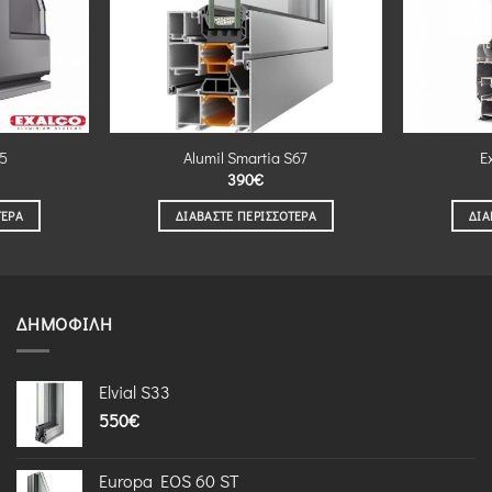
25
Alumil Smartia S67
E
390
€
ΤΕΡΑ
ΔΙΑΒΆΣΤΕ ΠΕΡΙΣΣΌΤΕΡΑ
ΔΙΑ
ΔΗΜΟΦΙΛΉ
Elvial S33
550
€
Europa EOS 60 ST