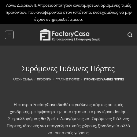
Λόγω Διαρκών & Απροειδοποίητων ανατιμήσεων, ορισμένες τιμές
προϊόντων, που αναφέρονται στον ιστότοπο, ενδεχομένως να μην
έχουν ενημερωθεί άμεσα.
Απόρριψη
Μετάβαση
στο
περιεχόμενο
Συρόμενες Γυάλινες Πόρτες
ΑΡΧΙΚΉ ΣΕΛΊΔΑ
/
ΠΡΟΪΌΝΤΑ
/
ΓΥΆΛΙΝΕΣ ΠΌΡΤΕΣ
/
ΣΥΡΌΜΕΝΕΣ ΓΥΆΛΙΝΕΣ ΠΌΡΤΕΣ
Η εταιρία FactoryCasa διαθέτει γυάλινες πόρτες σε τιμές
χονδρικής, με έμφαση στην ποιότητα και το μοντέρνο design.
Στη συλλογή μας θα βρείτε Ανοιγόμενες και Συρόμενες Γυάλινες
Πόρτες, ιδανικές για επαγγελματικούς χώρους, ξενοδοχεία αλλά
και οικιακούς χώρους.