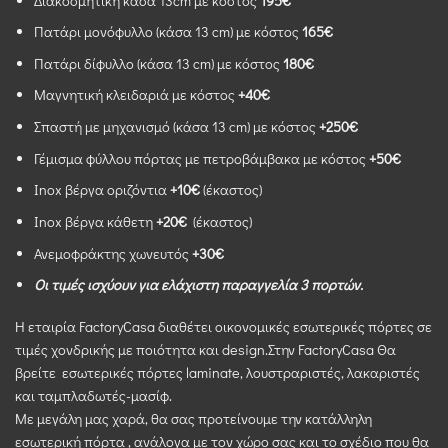
Διακοσμητική κάσα 13cm με κόστος
195€
Πατάρι μονόφυλλο (κάσα 13 cm) με κόστος
165€
Πατάρι δίφυλλο (κάσα 13 cm) με κόστος
180€
Mαγνητική κλειδαριά με κόστος
+40€
Σπαστή με μηχανισμό (κάσα 13 cm) με κόστος
+250€
Γέμισμα φύλλου πόρτας με πετροβάμβακα με κόστος
+50€
Inox βέργα οριζόντια
+10€
(έκαστος)
Inox βέργα κάθετη
+20€
(έκαστος)
Ανεμοφράκτης χωνευτός
+30€
Οι τιμές ισχύουν για ελάχιστη παραγγελία 3 πορτών.
Η εταιρία FactoryCasa διαθέτει οικονομικές εσωτερικές πόρτες σε
τιμές χονδρικής με ποιότητα και design.Στην FactoryCasa Θα
βρείτε εσωτερικές πόρτες laminate, λουστραριστές, λακαριστές
και ταμπλαδωτές-μασίφ.
Με μεγάλη μας χαρά, θα σας προτείνουμε την κατάλληλη
εσωτερική πόρτα , ανάλογα με τον χώρο σας και το σχέδιο που θα