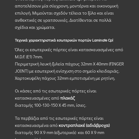
αποτελέσουν μία σύγχρονη, μοντέρνα και οικονομική
επιλογή. Μιμούνται σχεδόν τέλεια το ξύλο και είναι
ανθεκτικές σε γρατσουνιές. Διατίθενται σε πολλά
σχέδια και χρώματα.
Τεχνικά χαρακτηριστικά εσωτερικών πορτών Laminate Cpl
Όλες οι εσωτερικές πόρτες είναι κατασκευασμένες από
M.D.F. (Ε1) 7mm.
Περιμετρική λευκή ξυλεία πάχους 32mm X 40mm (FINGER
JOINT) με εσωτερική ενίσχυση στο σημείο κλειδαριάς.
Χαρτοκυψέλη πάχους 32mm εμποτισμένη με ρητίνη.
Οι κάσες από τις εσωτερικές πόρτες είναι
κατασκευασμένες από
πλακάζ
διατομής 100-130-150 Χ 45 mm, ίσιες.
Τα περβάζια από τις εσωτερικές πόρτες είναι
κατασκευασμένα από
κοντραπλακέ (αδιάβροχα)
διατομής 90 Χ 9 mm (εξωτερικά) και 60 Χ 9 mm