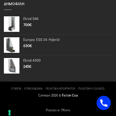
ΔΗΜΟΦΙΛΉ
Elvial S46
700
€
Europa ESS 34 Hybrid
630
€
Elvial 4300
245
€
ΕΤΑΙΡΊΑ
ΕΠΙΚΟΙΝΩΝΊΑ
ΠΟΛΙΤΙΚΉ ΑΠΟΡΡΉΤΟΥ
ΠΟΛΙΤΙΚΉ COOKIES
Copyright 2026 ©
Factory Casa
Powered by PKapps