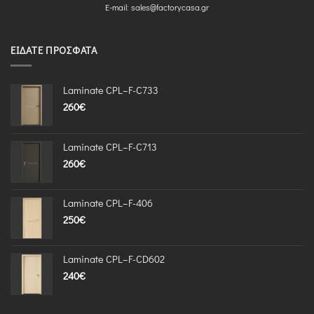
E-mail:
sales@factorycasa.gr
ΕΊΔΑΤΕ ΠΡΌΣΦΑΤΑ
Laminate CPL–F-C733
260
€
Laminate CPL–F-C713
260
€
Laminate CPL–F-406
250
€
Laminate CPL–F-CD602
240
€