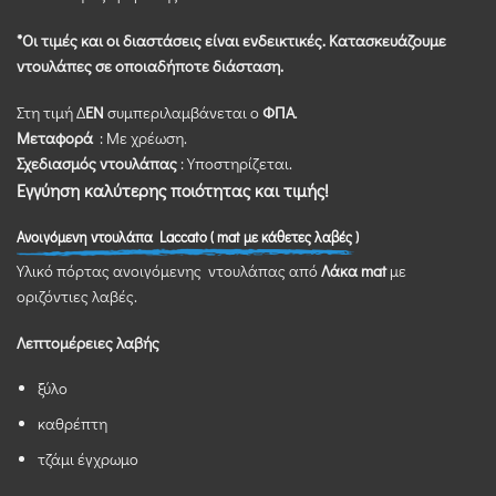
*Οι τιμές και οι διαστάσεις είναι ενδεικτικές. Κατασκευάζουμε
ντουλάπες σε οποιαδήποτε διάσταση.
Στη τιμή Δ
ΕΝ
συμπεριλαμβάνεται ο
ΦΠΑ
.
Μεταφορά
: Με χρέωση.
Σχεδιασμός ντουλάπας
: Υποστηρίζεται.
Εγγύηση καλύτερης ποιότητας και τιμής!
Α
νοιγόμενη
ντουλάπα Laccato ( mat με κάθετες λαβές )
Υλικό πόρτας ανοιγόμενης ντουλάπας από
Λάκα mat
με
οριζόντιες λαβές.
Λεπτομέρειες λαβής
ξύλο
καθρέπτη
τζάμι έγχρωμο