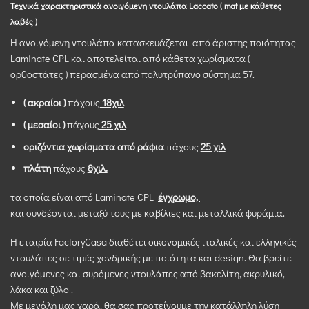
Τεχνικά χαρακτηριστικά ανοιγόμενη ντουλάπα Laccato ( mat με κάθετες
λαβές )
Η ανοιγόμενη
ντουλάπα κατασκευάζεται από άριστης ποιότητας
Laminate CPL και αποτελείται από κάθετα χωρίσματα (
ορθοστάτες ) περασμένα από πολυτρύπανο σύστημα 57.
( ακραίοι )
πάχους
18χιλ
( μεσαίοι )
πάχους
25 χιλ
οριζόντια χωρίσματα από ράφια
πάχους
25 χιλ
πλάτη
πάχους
8χιλ.
τα οποία είναι από Laminate CPL
έγχρωμo,
και συνδέονται μεταξύ τους με καβίλιες και μεταλλικά φυράμια.
Η εταιρία FactoryCasa διαθέτει οικονομικές ιταλικές και ελληνικές
ντουλάπες σε τιμές χονδρικής με ποιότητα και design. Θα βρείτε
ανοιγόμενες και συρόμενες ντουλάπες από βακελίτη, ακρυλικό,
λάκα και ξύλο .
Με μεγάλη μας χαρά, θα σας προτείνουμε την κατάλληλη λύση