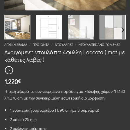
ΑΡΧΙΚΉ ΣΕΛΊΔΑ
/
ΠΡΟΪΌΝΤΑ
/
ΝΤΟΥΛΆΠΕΣ
/
ΝΤΟΥΛΆΠΕΣ ΑΝΟΙΓΌΜΕΝΕΣ
Ανοιγόμενη ντουλάπα 4φυλλη Laccato ( mat με
κάθετες λαβές )
1.220
€
Η τιμή αφορά το συγκεκριμένο παράδειγμα κάλυψης χώρου *Π.180
Χ Υ.278 cm με την συγκεκριμένη εσωτερική διαμόρφωση:
1 εσωτερική συρταριέρα Π. 90 cm (με 3 συρτάρια)
2 ράφια 25 mm
2 σωλήνες κρέμασης