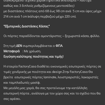
συγκεκριμένα τεχνικά χαρακτηριστικά (κλειδαριά – λάστιχα
καθώς και 3 διπλούς ρυθμιζόμενους μεντεσέδες)
με διαστάσεις πλάτους από 68 έως 98 cm ανά 5 cm και ύψος μέχρι
214 cm ανά 1 cm (κάλυψη περβαζιού μέχρι 220 cm).
*Εξωτερικές Διαστάσεις Κάσας*
Οι πόρτες παραδίδονται αμοντάριστες – ξεχωριστά κάσα, φύλλο.
Στη τιμή
ΔΕΝ
συμπεριλαμβάνεται ο
ΦΠΑ
.
Μεταφορά
: Με χρέωση.
Εγγύηση καλύτερης ποιότητας και τιμής!
Η εταιρία FactoryCasa διαθέτει οικονομικές εσωτερικές πόρτες σε
τιμές χονδρικής με ποιότητα και design.Στην FactoryCasa Θα
βρείτε εσωτερικές πόρτες laminate, λουστραριστές, λακαριστές
και ταμπλαδωτές-μασίφ.
Με μεγάλη μας χαρά, θα σας προτείνουμε την κατάλληλη
εσωτερική πόρτα , ανάλογα με τον χώρο σας και το σχέδιο που θα
σας αρέσει.