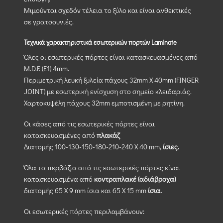
Μιμούνται σχεδόν τέλεια το ξύλο και είναι ανθεκτικές
σε γρατσουνιές.
Τεχνικά χαρακτηριστικά εσωτερικών πορτών Laminate
Όλες οι εσωτερικές πόρτες είναι κατασκευασμένες από
M.D.F. (Ε1) 4mm.
Περιμετρική λευκή ξυλεία πάχους 32mm X 40mm (FINGER
JOINT) με εσωτερική ενίσχυση στο σημείο κλειδαριάς.
Χαρτοκυψέλη πάχους 32mm εμποτισμένη με ρητίνη.
Οι κάσες από τις εσωτερικές πόρτες είναι
κατασκευασμένες από
πλακάζ
Διατομής 100-130-150-180-210-240 Χ 40 mm,
ίσιες.
Όλα τα περβάζια από τις εσωτερικές πόρτες είναι
κατασκευασμένα από
κοντραπλακέ (αδιάβροχα)
διατομής 65 Χ 9 mm ίσια και 65 Χ 15 mm
ίσια.
Οι εσωτερικές πόρτες περιλαμβάνουν: