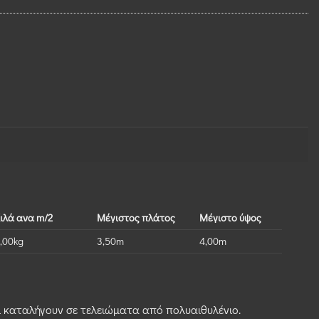
ιλά ανα m/2
Μέγιστος πλάτος
Μέγιστο ύψος
,00kg
3,50m
4,00m
ι καταλήγουν σε τελειώματα από πολυαιθυλένιο.