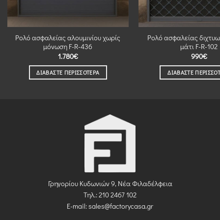
Ρολό ασφαλείας αλουμινίου χωρίς
Ρολό ασφαλείας διχτυω
μόνωση F-R-436
μάτι F-R-102
1.780
€
990
€
ΔΙΑΒΆΣΤΕ ΠΕΡΙΣΣΌΤΕΡΑ
ΔΙΑΒΆΣΤΕ ΠΕΡΙΣΣΌ
Γρηγορίου Κυδωνιών 9, Νέα Φιλαδέλφεια
Τηλ.: 210 2467 102
E-mail:
sales@factorycasa.gr