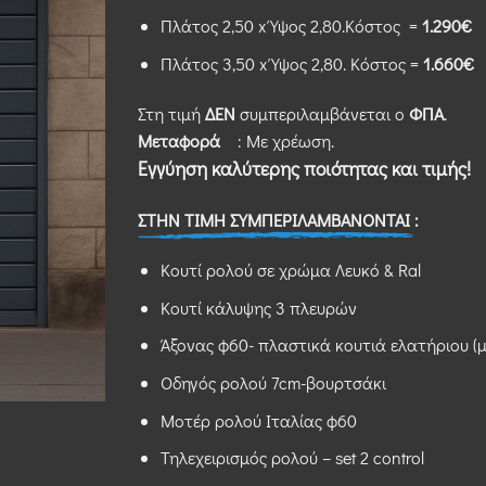
Πλάτος 2,50 x Ύψος 2,80.Κόστος =
1.290€
Πλάτος 3,50 x Ύψος 2,80. Κόστος =
1.660€
Στη τιμή
ΔΕΝ
συμπεριλαμβάνεται ο
ΦΠΑ
.
Μεταφορά
: Με χρέωση.
Εγγύηση καλύτερης ποιότητας και τιμής!
ΣΤΗΝ ΤΙΜΗ ΣΥΜΠΕΡΙΛΑΜΒΑΝΟΝΤΑΙ :
Κουτί ρολού σε χρώμα Λευκό & Ral
Κουτί κάλυψης 3 πλευρών
Άξονας φ60- πλαστικά κουτιά ελατήριου 
Οδηγός ρολού 7cm-βουρτσάκι
Μοτέρ ρολού Ιταλίας φ60
Τηλεχειρισμός ρολού – set 2 control