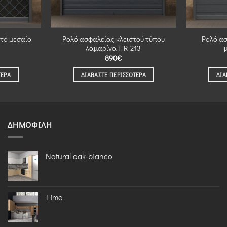
τό μεσαίο
Ρολό ασφαλείας κλειστού τύπου
Ρολό α
λαμαρίνα F-R-213
890
€
ΤΕΡΑ
ΔΙΑΒΆΣΤΕ ΠΕΡΙΣΣΌΤΕΡΑ
ΔΙΑ
ΔΗΜΟΦΙΛΉ
Natural oak-bianco
Time