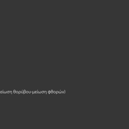
(μείωση θορύβου-μείωση φθορών)