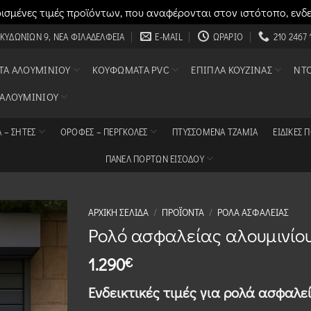
σμένες τιμές προϊόντων, που αναφέρονται στον ιστότοπο, ενδ
 ΚΥΔΩΝΙΏΝ 9, ΝΈΑ ΦΙΛΑΔΈΛΦΕΙΑ
E-MAIL
ΩΡΆΡΙΟ
210 2467 
Α ΑΛΟΥΜΙΝΊΟΥ
ΚΟΥΦΏΜΑΤΑ PVC
ΈΠΙΠΛΑ ΚΟΥΖΊΝΑΣ
ΝΤ
 ΑΛΟΥΜΙΝΊΟΥ
 – ΣΗΤΕΣ
ΟΡΟΦΈΣ – ΠΈΡΓΚΟΛΕΣ
ΠΤΥΣΣΌΜΕΝΑ ΤΖΆΜΙΑ
ΕΙΔΙΚΈΣ 
ΠΑΝΕΛ ΠΟΡΤΩΝ ΕΙΣΟΔΟΥ
ΑΡΧΙΚΉ ΣΕΛΊΔΑ
/
ΠΡΟΪΌΝΤΑ
/
ΡΟΛΆ ΑΣΦΑΛΕΊΑΣ
Ρολό ασφαλείας αλουμινίο
1.290
€
Ενδεικτικές τιμές για ρολά ασφαλε