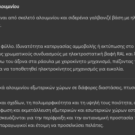
λουμινίου
αι από σκελετό αλουμινίου και σιδερένια γαλβανιζέ βάση με ηλ
.
τό φύλλο. (δυνατότητα κατεργασίας αμμοβολής ή εκτύπωσης στο
ους χρωματικούς συνδυασμούς με ηλεκτροστατική βαφή RAL και 
ω του άξονα στα ράουλα με χειροκίνητο μηχανισμό, πιέζοντας 
 να τοποθετηθεί ηλεκτροκίνητος μηχανισμός για ευκολία.
κά αλουμινίου εξωτερικών χώρων σε διάφορες διαστάσεις, πτυσσ
 και σχεδίων, τη πολυμορφικότητα και τη υψηλή τους ποιότητα,
ρφωση και εκμετάλλευση εξωτερικών και εσωτερικών χώρων εστια
σκευάζονται για την περίφραξη και την αντιανεμική προστασία
 παραγωγικοί και έτοιμη να προσελκύσει πελάτες.