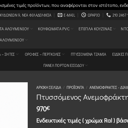
σμένες τιμές προϊόντων, που αναφέρονται στον ιστότοπο, ενδ
 ΚΥΔΩΝΙΏΝ 9, ΝΈΑ ΦΙΛΑΔΈΛΦΕΙΑ
E-MAIL
ΩΡΆΡΙΟ
210 2467 
Α ΑΛΟΥΜΙΝΊΟΥ
ΚΟΥΦΏΜΑΤΑ PVC
ΈΠΙΠΛΑ ΚΟΥΖΊΝΑΣ
ΝΤ
 ΑΛΟΥΜΙΝΊΟΥ
 – ΣΗΤΕΣ
ΟΡΟΦΈΣ – ΠΈΡΓΚΟΛΕΣ
ΠΤΥΣΣΌΜΕΝΑ ΤΖΆΜΙΑ
ΕΙΔΙΚΈΣ 
ΠΑΝΕΛ ΠΟΡΤΩΝ ΕΙΣΟΔΟΥ
ΑΡΧΙΚΉ ΣΕΛΊΔΑ
/
ΠΡΟΪΌΝΤΑ
/
ΑΝΕΜΟΦΡΆΚΤΕΣ - ΔΙΑΧ
Πτυσσόμενος Ανεμοφράκτη
970
€
Ενδεικτικές τιμές ( χρώμα Ral )
βάσ