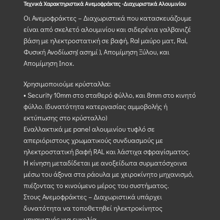
Τεχνικά Χαρακτηριστικά Ανεμοφράκτες -Διαχωριστικά Αλουμινίου
Οι Ανεμοφράκτες – Διαχωριστικά που κατασκευάζουμε
είναι από σκελετό αλουμινίου και σιδερένια γαλβανιζέ
βάση με ηλεκτροστατική σε βαφή, Ral μαύρο ματ, Ral,
Φυσική Ανοδίωση( ασημί ), Απομίμηση Ξύλου, και
Απομίμηση Inox.
Χρησιμοποιούμε κρύσταλλα:
• Security 10mm στο σταθερό φύλλο, και 8mm στο κινητό
φύλλο. (δυνατότητα κατεργασίας αμμοβολής ή
εκτύπωσης στο κρύσταλλο)
Εναλλακτικά με panel αλουμινίου τυφλό σε
απεριόριστους χρωματικούς συνδυασμούς με
ηλεκτροστατική βαφή RAL και λάστιχα σφραγίσματος.
Η κίνηση μεταδίδεται με ανοξείδωτα συρματόσχοινα
μέσω του άξονα στα ράουλα με χειροκίνητο μηχανισμό,
πιέζοντας το κινούμενο μέρος του συστήματος.
Στους Ανεμοφράκτες – Διαχωριστικά υπάρχει
δυνατότητα να τοποθετηθεί ηλεκτροκίνητος
μηχανισμός για ευκολία.