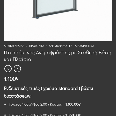
ΑΡΧΙΚΉ ΣΕΛΊΔΑ
/
ΠΡΟΪΌΝΤΑ
/
ΑΝΕΜΟΦΡΆΚΤΕΣ - ΔΙΑΧΩΡΙΣΤΙΚΆ
Πτυσσόμενος Ανεμοφράκτης με Σταθερή Βάση
και Πλαίσιο
1.100
€
Ενδεικτικές τιμές ( χρώμα standard )
βάσει
διαστάσεων:
Πλάτος 1,00 x Ύψος 2,00
/
Κόστος =
1.100,00€
Πλάτος 1,50 x Ύψος 2,00 / Κόστος =
1.350,00€