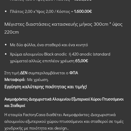
Πλάτος 2,00 x Ύψος 2,00 / Κόστος =
1.600.00€
Μέγιστες διαστάσεις κατασκευής μήκος 300cm * ύψος
220cm
Με δύο φύλλα, ένα σταθερό και ένα κινητό
Χρώμα αλουμινίου Black anodic ή 420 anodic (standard
χρώματα) αλλιώς επιπλέον χρέωση
65,00€
Στη τιμή
ΔΕΝ
συμπεριλαμβάνεται ο
ΦΠΑ
Μεταφορά
: Με χρέωση.
Εγγύηση καλύτερης ποιότητας και τιμής!
Ανεμοφράκτες-Διαχωριστικά Αλουμινίου Εξωτερικού Χώρου Πτυσσόμενοι
και Σταθεροί
Η εταιρία FactoryCasa διαθέτει Ανεμοφράκτες-Διαχωριστικά
αλουμινίου εξωτερικού χώρου πτυσσόμενοι και σταθεροί σε τιμές
χονδρικής με ποιότητα και design..