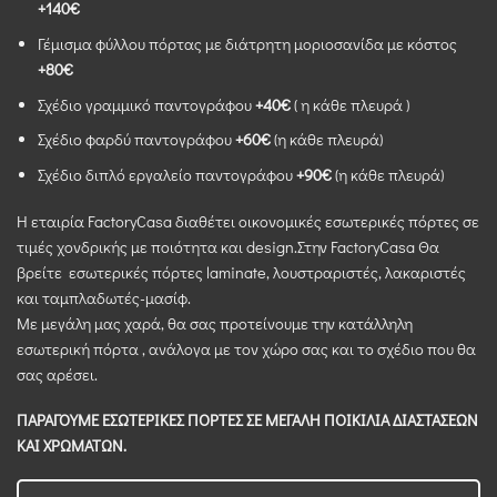
+140€
Γέμισμα φύλλου πόρτας με διάτρητη μοριοσανίδα με κόστος
+80€
Σχέδιο γραμμικό παντογράφου
+40€
( η κάθε πλευρά )
Σχέδιο φαρδύ παντογράφου
+60€
(η κάθε πλευρά)
Σχέδιο διπλό εργαλείο παντογράφου
+90€
(η κάθε πλευρά)
Η εταιρία FactoryCasa διαθέτει οικονομικές εσωτερικές πόρτες σε
τιμές χονδρικής με ποιότητα και design.Στην FactoryCasa Θα
βρείτε εσωτερικές πόρτες laminate, λουστραριστές, λακαριστές
και ταμπλαδωτές-μασίφ.
Με μεγάλη μας χαρά, θα σας προτείνουμε την κατάλληλη
εσωτερική πόρτα , ανάλογα με τον χώρο σας και το σχέδιο που θα
σας αρέσει.
ΠΑΡΑΓΟΥΜΕ ΕΣΩΤΕΡΙΚΕΣ ΠΟΡΤΕΣ ΣΕ ΜΕΓΑΛΗ ΠΟΙΚΙΛΙΑ ΔΙΑΣΤΑΣΕΩΝ
ΚΑΙ ΧΡΩΜΑΤΩΝ.