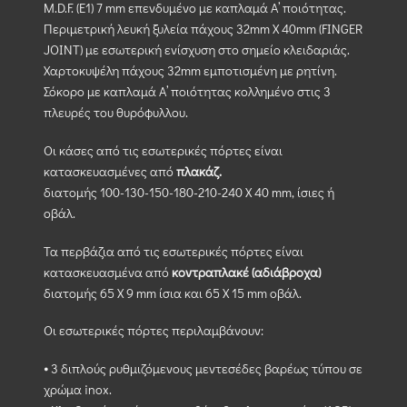
M.D.F. (Ε1) 7 mm επενδυμένο με καπλαμά Α’ ποιότητας.
Περιμετρική λευκή ξυλεία πάχους 32mm X 40mm (FINGER
JOINT) με εσωτερική ενίσχυση στο σημείο κλειδαριάς.
Χαρτοκυψέλη πάχους 32mm εμποτισμένη με ρητίνη.
Σόκορο με καπλαμά Α’ ποιότητας κολλημένο στις 3
πλευρές του θυρόφυλλου.
Οι κάσες από τις εσωτερικές πόρτες είναι
κατασκευασμένες από
πλακάζ.
διατομής 100-130-150-180-210-240 Χ 40 mm, ίσιες ή
οβάλ.
Τα περβάζια από τις εσωτερικές πόρτες είναι
κατασκευασμένα από
κοντραπλακέ (αδιάβροχα)
διατομής 65 Χ 9 mm ίσια και 65 Χ 15 mm οβάλ.
Οι εσωτερικές πόρτες περιλαμβάνουν:
⦁ 3 διπλούς ρυθμιζόμενους μεντεσέδες βαρέως τύπου σε
χρώμα inox.