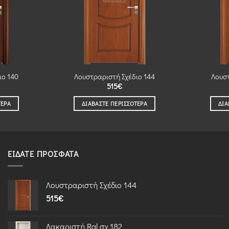
ιο 140
Λουστραριστή Σχέδιο 144
Λουστ
515
€
ΤΕΡΑ
ΔΙΑΒΆΣΤΕ ΠΕΡΙΣΣΌΤΕΡΑ
ΔΙΑ
ΕΊΔΑΤΕ ΠΡΌΣΦΑΤΑ
Λουστραριστή Σχέδιο 144
515
€
Λακαριστή Ral σχ.182