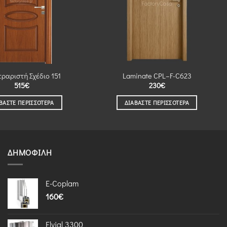
ραριστή Σχέδιο 151
Laminate CPL–F-C623
515
€
230
€
ΒΆΣΤΕ ΠΕΡΙΣΣΌΤΕΡΑ
ΔΙΑΒΆΣΤΕ ΠΕΡΙΣΣΌΤΕΡΑ
ΔΗΜΟΦΙΛΉ
E-Coplam
160
€
Elvial 3300