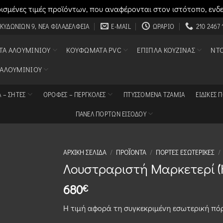
σμένες τιμές προϊόντων, που αναφέρονται στον ιστότοπο, ενδ
 ΚΥΔΩΝΙΏΝ 9, ΝΈΑ ΦΙΛΑΔΈΛΦΕΙΑ
E-MAIL
ΩΡΆΡΙΟ
210 2467 
Α ΑΛΟΥΜΙΝΊΟΥ
ΚΟΥΦΏΜΑΤΑ PVC
ΈΠΙΠΛΑ ΚΟΥΖΊΝΑΣ
ΝΤ
 ΑΛΟΥΜΙΝΊΟΥ
 – ΣΗΤΕΣ
ΟΡΟΦΈΣ – ΠΈΡΓΚΟΛΕΣ
ΠΤΥΣΣΌΜΕΝΑ ΤΖΆΜΙΑ
ΕΙΔΙΚΈΣ 
ΠΑΝΕΛ ΠΟΡΤΩΝ ΕΙΣΟΔΟΥ
ΑΡΧΙΚΉ ΣΕΛΊΔΑ
/
ΠΡΟΪΌΝΤΑ
/
ΠΌΡΤΕΣ ΕΣΩΤΕΡΙΚΈΣ
/
Λουστραριστή Μαρκετερί (
680
€
Η τιμή αφορά τη συγκεκριμένη εσωτερική πόρ