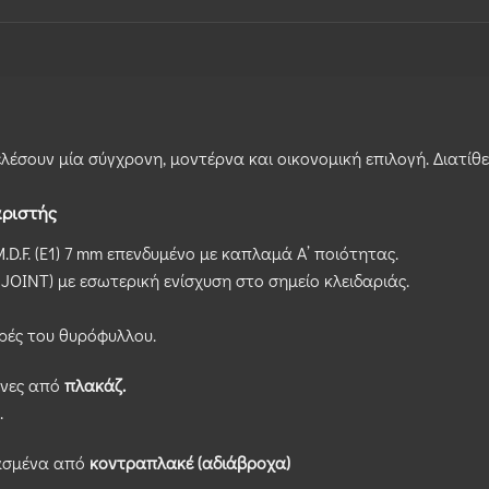
έσουν μία σύγχρονη, μοντέρνα και οικονομική επιλογή. Διατίθ
αριστής
D.F. (Ε1) 7 mm επενδυμένο με καπλαμά Α’ ποιότητας.
JOINT) με εσωτερική ενίσχυση στο σημείο κλειδαριάς.
ρές του θυρόφυλλου.
ένες από
πλακάζ.
.
υασμένα από
κοντραπλακέ (αδιάβροχα)