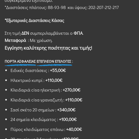
συγκεκριμένο εξοπλισμό.
*Διαστάσεις πλάτoυς: 88-93-98 και ύψους: 202-207-212-217
*Εξωτερικές Διαστάσεις Κάσας
Στη τιμή
ΔΕΝ
συμπεριλαμβάνεται ο
ΦΠΑ
.
Μεταφορά
: Με χρέωση.
Εγγύηση καλύτερης ποιότητας και τιμής!
ΠΟΡΤΑ ΑΣΦΑΛΕΙΑΣ
ΕΠΙΠΛΕΟΝ ΕΠΙΛΟΓΕΣ :
Ειδικές διαστάσεις :
+55,00€
Ηλεκτρικό κυπρί :
+110,00€
Κλειδαριά cisa ηλεκτρική :
+270,00€
Κλειδαριά cisa γραναζωτή :
+110,00€
Σασί σκέτο 20 σημείων :
+340,00€
24 σημεία κλειδώματος :
+100,00€
Πύρος κλειδώματος επάνω :
+40,00€