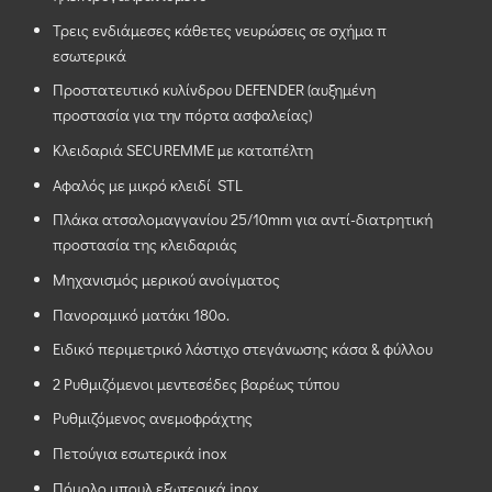
Τρεις ενδιάμεσες κάθετες νευρώσεις σε σχήμα π
εσωτερικά
Προστατευτικό κυλίνδρου DEFENDER (αυξημένη
προστασία για την πόρτα ασφαλείας)
Κλειδαριά SECUREMME με καταπέλτη
Aφαλός με μικρό κλειδί STL
Πλάκα ατσαλομαγγανίου 25/10mm για αντί-διατρητική
προστασία της κλειδαριάς
Μηχανισμός μερικού ανοίγματος
Πανοραμικό ματάκι 180ο.
Ειδικό περιμετρικό λάστιχο στεγάνωσης κάσα & φύλλου
2 Ρυθμιζόμενοι μεντεσέδες βαρέως τύπου
Ρυθμιζόμενος ανεμοφράχτης
Πετούγια εσωτερικά inox
Πόμολο μπουλ εξωτερικά inox