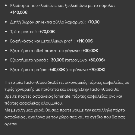
Κλειδαριά που κλειδώνει και ξεκλειδώνει με το πόμολο :
+140,00€
Διπλή θωράκιση (extra φύλλο λαμαρίνα) :
+70,00
Τρίτο μεντεσέ :
+70,00€
Βαφή κάσας και μεταλλικών profil :
+110,00€
Εξαρτήματα nikel-bronze τετράγωνα :
+30,00€
Εξαρτήματα χρυσά :
+30,00€
(τετράγωνα
+60,00€
)
Εξαρτήματα μαύρα :
+40,00€
(τετράγωνα
+70,00€
)
Η εταιρία FactoryCasa διαθέτει οικονομικές πόρτες ασφαλείας σε
τιμές χονδρικής με ποιότητα και design.Στην FactoryCasa θα
βρείτε πόρτες ασφαλείας laminate, πόρτες ασφαλείας pvc και
πόρτες ασφαλείας αλουμινίου.
Με μεγάλη μας χαρά, θα σας προτείνουμε την κατάλληλη πόρτα
ασφαλείας , ανάλογα με τον χώρο σας και το σχέδιο που θα σας
αρέσει.