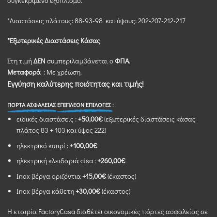
συγκεκριμένο εξοπλισμό.
*Διαστάσεις πλάτoυς: 88-93-98 και ύψους: 202-207-212-217
*Εξωτερικές Διαστάσεις Κάσας
Στη τιμή
ΔΕΝ
συμπεριλαμβάνεται ο
ΦΠΑ
.
Μεταφορά
: Με χρέωση.
Εγγύηση καλύτερης ποιότητας και τιμής!
ΠΟΡΤΑ ΑΣΦΑΛΕΙΑΣ
ΕΠΙΠΛΕΟΝ ΕΠΙΛΟΓΕΣ :
ειδικές διαστάσεις :
+50,00€
(εξωτερικές διαστάσεις κάσας
πλάτος 83 + 103 και ύψος 222)
ηλεκτρικό κυπρί :
+100,00€
ηλεκτρική κλειδαριά cisa :
+260,00€
Inox βέργα οριζόντια
+15,00€
(έκαστος)
Inox βέργα κάθετη
+30,00€
(έκαστος)
Η εταιρία FactoryCasa διαθέτει οικονομικές πόρτες ασφαλείας σε