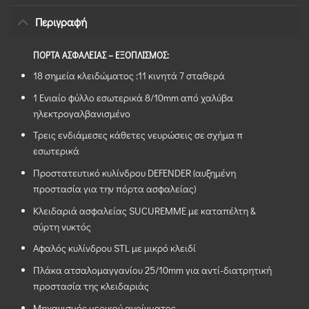
Περιγραφή
ΠΟΡΤΑ ΑΣΦΑΛΕΙΑΣ – ΕΞΟΠΛΙΣΜΟΣ:
18 σημεία κλειδώματος :11 κινητά 7 σταθερά
1 Ενιαίο φύλλο εσωτερικά 8/10mm από χαλύβα
ηλεκτρογαλβανισμένο
Τρεις ενδιάμεσες κάθετες νευρώσεις σε σχήμα π
εσωτερικά
Προστατευτικό κυλίνδρου DEFENDER (αυξημένη
προστασία για την πόρτα ασφαλείας)
Κλειδαριά ασφαλείας SUCUREMME με καταπέλτη &
σύρτη νυκτός
Aφαλός κυλίνδρου STL με μικρό κλειδί
Πλάκα ατσαλομαγγανίου 25/10mm για αντί-διατρητική
προστασία της κλειδαριάς
Μηχανισμός μερικού ανοίγματος