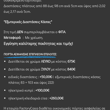
συγκεκριμένο εξοπλισμό.
Διαστάσεις πλάτoυς από 88 έως 98 cm ανά 5cm και ύψος από 2,02
έως 2,17 ανά 5cm.
*Εξωτερικές Διαστάσεις Κάσας*
Στη τιμή
ΔΕΝ
συμπεριλαμβάνεται ο
ΦΠΑ
.
Μεταφορά
: Με χρέωση.
Εγγύηση καλύτερης ποιότητας και τιμής!
ΠΟΡΤΑ ΑΣΦΑΛΕΙΑΣ ΕΠΙΠΛΕΟΝ ΕΠΙΛΟΓΕΣ:
Διατίθεται σε χρώμα
ΛΕΥΚΟ
με κόστος
675
€
Διατίθεται σε χρώμα
ΞΥΛΟΥ
με κόστος
840€
ειδικές διαστάσεις :
+50,00€
( εξωτερικές διαστάσεις κάσας
πλάτος 83 + 103 και ύψος 222)
ηλεκτρικό κυπρί :
+100,00€
ηλεκτρική κλειδαριά cisa :
+260,00€
Η εταιρία FactoryCasa διαθέτει οικονομικές πόρτες ασφαλείας σε