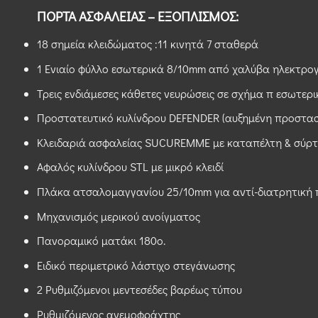
ΠΟΡΤΑ ΑΣΦΑΛΕΙΑΣ – ΕΞΟΠΛΙΣΜΟΣ:
18 σημεία κλειδώματος :11 κινητά 7 σταθερά
1 Ενιαίο φύλλο εσωτερικά 8/10mm από χαλύβα ηλεκτρο
Τρεις ενδιάμεσες κάθετες νευρώσεις σε σχήμα π εσωτερι
Προστατευτικό κυλίνδρου DEFENDER (αυξημένη προστασ
Κλειδαριά ασφαλείας SUCUREMME με καταπέλτη & σύρτ
Aφαλός κυλίνδρου STL με μικρό κλειδί
Πλάκα ατσαλομαγγανίου 25/10mm για αντί-διατρητική 
Μηχανισμός μερικού ανοίγματος
Πανοραμικό ματάκι 180ο.
Ειδικό περιμετρικό λάστιχο στεγάνωσης
2 Ρυθμιζόμενοι μεντεσέδες βαρέως τύπου
Ρυθμιζόμενος ανεμοφράχτης