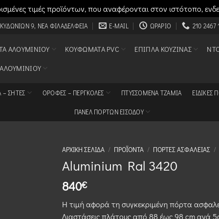
σμένες τιμές προϊόντων, που αναφέρονται στον ιστότοπο, ενδ
 ΚΥΔΩΝΙΏΝ 9, ΝΈΑ ΦΙΛΑΔΈΛΦΕΙΑ
E-MAIL
ΩΡΆΡΙΟ
210 2467 
Α ΑΛΟΥΜΙΝΊΟΥ
ΚΟΥΦΏΜΑΤΑ PVC
ΈΠΙΠΛΑ ΚΟΥΖΊΝΑΣ
ΝΤ
 ΑΛΟΥΜΙΝΊΟΥ
 – ΣΗΤΕΣ
ΟΡΟΦΈΣ – ΠΈΡΓΚΟΛΕΣ
ΠΤΥΣΣΌΜΕΝΑ ΤΖΆΜΙΑ
ΕΙΔΙΚΈΣ 
ΠΑΝΕΛ ΠΟΡΤΩΝ ΕΙΣΟΔΟΥ
ΑΡΧΙΚΉ ΣΕΛΊΔΑ
/
ΠΡΟΪΌΝΤΑ
/
ΠΌΡΤΕΣ ΑΣΦΑΛΕΊΑΣ
/
Aluminium Ral 3420
840
€
Η τιμή αφορά τη συγκεκριμένη πόρτα ασφαλεί
Διαστάσεις πλάτoυς από 88 έως 98 cm ανά 5c