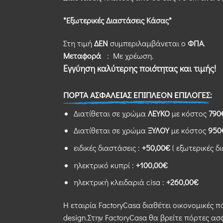
*Εξωτερικές Διαστάσεις Κάσας*
Στη τιμή
ΔΕΝ
συμπεριλαμβάνεται ο
ΦΠΑ
.
Μεταφορά
: Με χρέωση.
Εγγύηση καλύτερης ποιότητας και τιμής!
ΠΟΡΤΑ ΑΣΦΑΛΕΙΑΣ ΕΠΙΠΛΕΟΝ ΕΠΙΛΟΓΕΣ:
Διατίθεται σε χρώμα
ΛΕΥΚΟ
με κόστος
79
Διατίθεται σε χρώμα
ΞΥΛΟΥ
με κόστος
95
ειδικές διαστάσεις :
+50,00€
( εξωτερικές δ
ηλεκτρικό κυπρί :
+100,00€
ηλεκτρική κλειδαριά cisa :
+260,00€
Η εταιρία FactoryCasa διαθέτει οικονομικές π
design.Στην FactoryCasa θα βρείτε πόρτες ασ