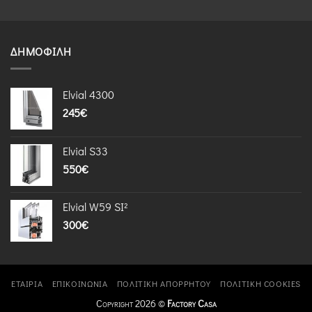
ΔΗΜΟΦΙΛΉ
Elvial 4300
245
€
Elvial S33
550
€
Elvial W59 SI²
300
€
ΕΤΑΙΡΊΑ
ΕΠΙΚΟΙΝΩΝΊΑ
ΠΟΛΙΤΙΚΉ ΑΠΟΡΡΉΤΟΥ
ΠΟΛΙΤΙΚΉ COOKIES
Copyright 2026 ©
Factory Casa