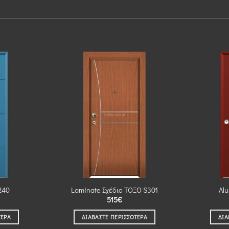
240
Laminate Σχέδιο ΤΟΞΟ S301
Al
515
€
ΤΕΡΑ
ΔΙΑΒΆΣΤΕ ΠΕΡΙΣΣΌΤΕΡΑ
ΔΙΑ