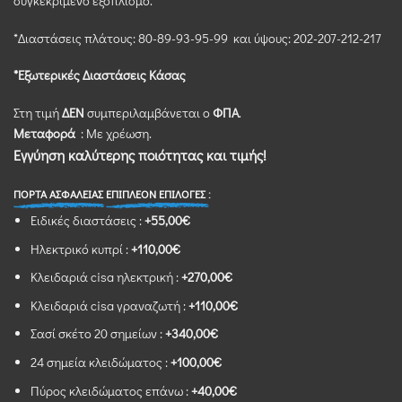
συγκεκριμένο εξοπλισμό.
*Διαστάσεις πλάτoυς: 80-89-93-95-99 και ύψους: 202-207-212-217
*Εξωτερικές Διαστάσεις Κάσας
Στη τιμή
ΔΕΝ
συμπεριλαμβάνεται ο
ΦΠΑ
.
Μεταφορά
: Με χρέωση.
Εγγύηση καλύτερης ποιότητας και τιμής!
ΠΟΡΤΑ ΑΣΦΑΛΕΙΑΣ
ΕΠΙΠΛΕΟΝ ΕΠΙΛΟΓΕΣ :
Ειδικές διαστάσεις :
+55,00€
Ηλεκτρικό κυπρί :
+110,00€
Κλειδαριά cisa ηλεκτρική :
+270,00€
Κλειδαριά cisa γραναζωτή :
+110,00€
Σασί σκέτο 20 σημείων :
+340,00€
24 σημεία κλειδώματος :
+100,00€
Πύρος κλειδώματος επάνω :
+40,00€