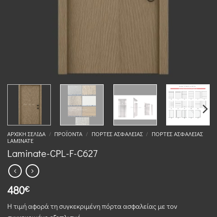
ΑΡΧΙΚΉ ΣΕΛΊΔΑ
/
ΠΡΟΪΌΝΤΑ
/
ΠΌΡΤΕΣ ΑΣΦΑΛΕΊΑΣ
/
ΠΌΡΤΕΣ ΑΣΦΑΛΕΊΑΣ
LAMINATE
Laminate-CPL-F-C627
480
€
Η τιμή αφορά τη συγκεκριμένη πόρτα ασφαλείας με τον