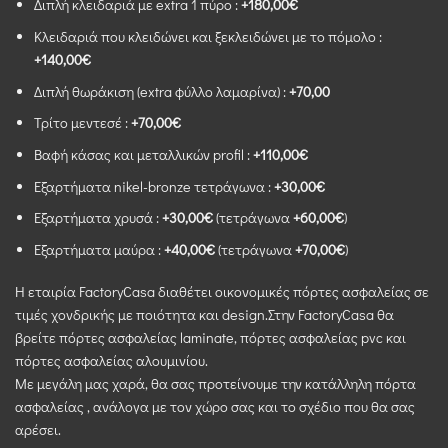
Διπλή κλειδαριά με extra 1 πύρο :
+180,00€
Κλειδαριά που κλειδώνει και ξεκλειδώνει με το πόμολο :
+140,00€
Διπλή θωράκιση (extra φύλλο λαμαρίνα) :
+70,00
Τρίτο μεντεσέ :
+70,00€
Βαφή κάσας και μεταλλικών profil :
+110,00€
Εξαρτήματα nikel-bronze τετράγωνα :
+30,00€
Εξαρτήματα χρυσά :
+30,00€
(τετράγωνα
+60,00€
)
Εξαρτήματα μαύρα :
+40,00€
(τετράγωνα
+70,00€
)
Η εταιρία FactoryCasa διαθέτει οικονομικές πόρτες ασφαλείας σε
τιμές χονδρικής με ποιότητα και design.Στην FactoryCasa θα
βρείτε πόρτες ασφαλείας laminate, πόρτες ασφαλείας pvc και
πόρτες ασφαλείας αλουμινίου.
Με μεγάλη μας χαρά, θα σας προτείνουμε την κατάλληλη πόρτα
ασφαλείας , ανάλογα με τον χώρο σας και το σχέδιο που θα σας
αρέσει.