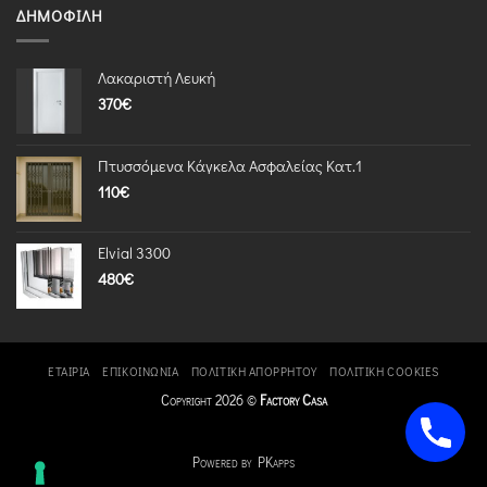
ΔΗΜΟΦΙΛΉ
Λακαριστή Λευκή
370
€
Πτυσσόμενα Κάγκελα Ασφαλείας Κατ.1
110
€
Elvial 3300
480
€
ΕΤΑΙΡΊΑ
ΕΠΙΚΟΙΝΩΝΊΑ
ΠΟΛΙΤΙΚΉ ΑΠΟΡΡΉΤΟΥ
ΠΟΛΙΤΙΚΉ COOKIES
Copyright 2026 ©
Factory Casa
Powered by PKapps