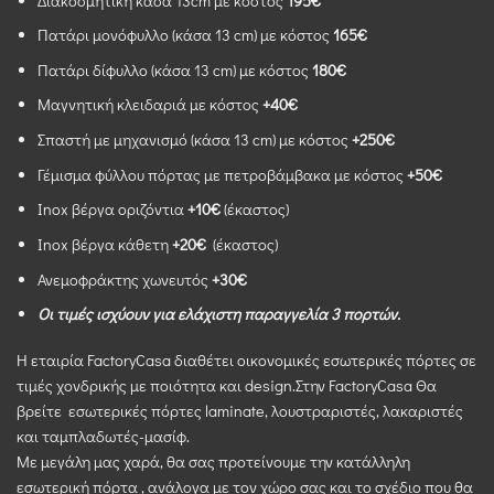
Διακοσμητική κάσα 13cm με κόστος
195€
Πατάρι μονόφυλλο (κάσα 13 cm) με κόστος
165€
Πατάρι δίφυλλο (κάσα 13 cm) με κόστος
180€
Mαγνητική κλειδαριά με κόστος
+40€
Σπαστή με μηχανισμό (κάσα 13 cm) με κόστος
+250€
Γέμισμα φύλλου πόρτας με πετροβάμβακα με κόστος
+50€
Inox βέργα οριζόντια
+10€
(έκαστος)
Inox βέργα κάθετη
+20€
(έκαστος)
Ανεμοφράκτης χωνευτός
+30€
Οι τιμές ισχύουν για ελάχιστη παραγγελία 3 πορτών.
Η εταιρία FactoryCasa διαθέτει οικονομικές εσωτερικές πόρτες σε
τιμές χονδρικής με ποιότητα και design.Στην FactoryCasa Θα
βρείτε εσωτερικές πόρτες laminate, λουστραριστές, λακαριστές
και ταμπλαδωτές-μασίφ.
Με μεγάλη μας χαρά, θα σας προτείνουμε την κατάλληλη
εσωτερική πόρτα , ανάλογα με τον χώρο σας και το σχέδιο που θα