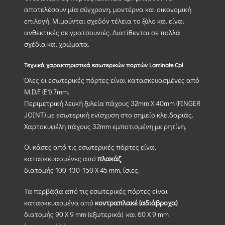
αποτελέσουν μία σύγχρονη, μοντέρνα και οικονομική
επιλογή. Μιμούνται σχεδόν τέλεια το ξύλο και είναι
ανθεκτικές σε γρατσουνιές. Διατίθενται σε πολλά
σχέδια και χρώματα.
Τεχνικά χαρακτηριστικά εσωτερικών πορτών Laminate Cpl
Όλες οι εσωτερικές πόρτες είναι κατασκευασμένες από
M.D.F. (Ε1) 7mm.
Περιμετρική λευκή ξυλεία πάχους 32mm X 40mm (FINGER
JOINT) με εσωτερική ενίσχυση στο σημείο κλειδαριάς.
Χαρτοκυψέλη πάχους 32mm εμποτισμένη με ρητίνη.
Οι κάσες από τις εσωτερικές πόρτες είναι
κατασκευασμένες από
πλακάζ
διατομής 100-130-150 Χ 45 mm, ίσιες.
Τα περβάζια από τις εσωτερικές πόρτες είναι
κατασκευασμένα από
κοντραπλακέ (αδιάβροχα)
διατομής 90 Χ 9 mm (εξωτερικά) και 60 Χ 9 mm