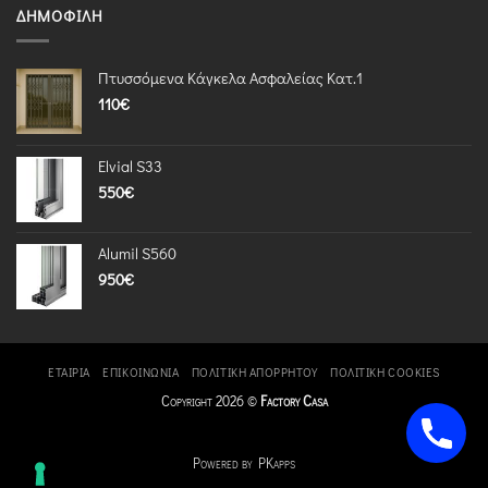
ΔΗΜΟΦΙΛΉ
Πτυσσόμενα Κάγκελα Ασφαλείας Κατ.1
110
€
Elvial S33
550
€
Alumil S560
950
€
ΕΤΑΙΡΊΑ
ΕΠΙΚΟΙΝΩΝΊΑ
ΠΟΛΙΤΙΚΉ ΑΠΟΡΡΉΤΟΥ
ΠΟΛΙΤΙΚΉ COOKIES
Copyright 2026 ©
Factory Casa
Powered by PKapps