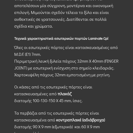
αποτελέσουν μία σύγχρονη, μοντέρνα και οικονομική
επιλογή. Μιμούνται σχεδόν τέλεια το ξύλο και είναι
ανθεκτικές σε γρατσουνιές. Διατίθενται σε πολλά
σχέδια και χρώματα.
Τεχνικά χαρακτηριστικά εσωτερικών πορτών Laminate Cpl
Όλες οι εσωτερικές πόρτες είναι κατασκευασμένες από
M.D.F. (Ε1) 7mm.
Περιμετρική λευκή ξυλεία πάχους 32mm X 40mm (FINGER
JOINT) με εσωτερική ενίσχυση στο σημείο κλειδαριάς.
Χαρτοκυψέλη πάχους 32mm εμποτισμένη με ρητίνη.
Οι κάσες από τις εσωτερικές πόρτες είναι
κατασκευασμένες από
πλακάζ
διατομής 100-130-150 Χ 45 mm, ίσιες.
Τα περβάζια από τις εσωτερικές πόρτες είναι
κατασκευασμένα από
κοντραπλακέ (αδιάβροχα)
διατομής 90 Χ 9 mm (εξωτερικά) και 60 Χ 9 mm