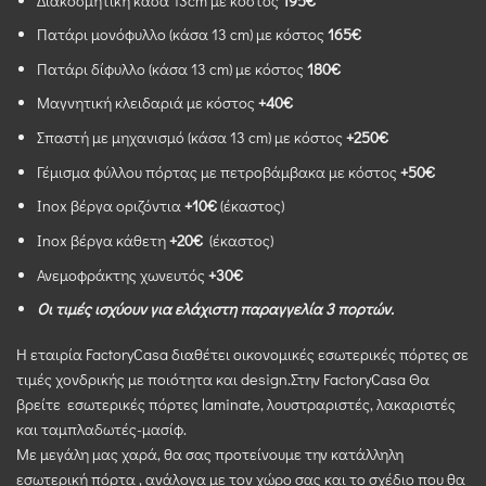
Διακοσμητική κάσα 13cm με κόστος
195€
Πατάρι μονόφυλλο (κάσα 13 cm) με κόστος
165€
Πατάρι δίφυλλο (κάσα 13 cm) με κόστος
180€
Mαγνητική κλειδαριά με κόστος
+40€
Σπαστή με μηχανισμό (κάσα 13 cm) με κόστος
+250€
Γέμισμα φύλλου πόρτας με πετροβάμβακα με κόστος
+50€
Inox βέργα οριζόντια
+10€
(έκαστος)
Inox βέργα κάθετη
+20€
(έκαστος)
Ανεμοφράκτης χωνευτός
+30€
Οι τιμές ισχύουν για ελάχιστη παραγγελία 3 πορτών.
Η εταιρία FactoryCasa διαθέτει οικονομικές εσωτερικές πόρτες σε
τιμές χονδρικής με ποιότητα και design.Στην FactoryCasa Θα
βρείτε εσωτερικές πόρτες laminate, λουστραριστές, λακαριστές
και ταμπλαδωτές-μασίφ.
Με μεγάλη μας χαρά, θα σας προτείνουμε την κατάλληλη
εσωτερική πόρτα , ανάλογα με τον χώρο σας και το σχέδιο που θα