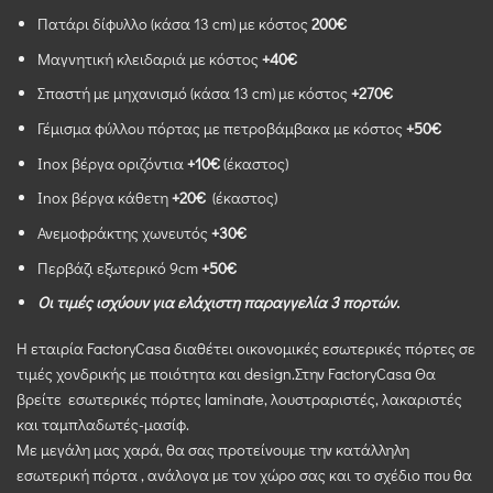
Πατάρι δίφυλλο (κάσα 13 cm) με κόστος
200€
Mαγνητική κλειδαριά με κόστος
+40€
Σπαστή με μηχανισμό (κάσα 13 cm) με κόστος
+270€
Γέμισμα φύλλου πόρτας με πετροβάμβακα με κόστος
+50€
Inox βέργα οριζόντια
+10€
(έκαστος)
Inox βέργα κάθετη
+20€
(έκαστος)
Ανεμοφράκτης χωνευτός
+30€
Περβάζι εξωτερικό 9cm
+50€
Οι τιμές ισχύουν για ελάχιστη παραγγελία 3 πορτών.
Η εταιρία FactoryCasa διαθέτει οικονομικές εσωτερικές πόρτες σε
τιμές χονδρικής με ποιότητα και design.Στην FactoryCasa Θα
βρείτε εσωτερικές πόρτες laminate, λουστραριστές, λακαριστές
και ταμπλαδωτές-μασίφ.
Με μεγάλη μας χαρά, θα σας προτείνουμε την κατάλληλη
εσωτερική πόρτα , ανάλογα με τον χώρο σας και το σχέδιο που θα