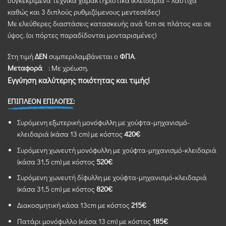
συγκεκριμένα τεχνικά χαρακτηριστικά (κλειδαριά – λάστιχα
καθώς και 3 διπλούς ρυθμιζόμενους μεντεσέδες)
Με ελεύθερες διαστάσεις κατασκευής ανά 1cm σε πλάτος και σε
ύψος. (οι πόρτες παραδίδονται μονταρισμένες)
Στη τιμή
ΔΕΝ
συμπεριλαμβάνεται ο
ΦΠΑ
.
Μεταφορά
: Με χρέωση.
Εγγύηση καλύτερης ποιότητας και τιμής!
ΕΠΙΠΛΕΟΝ ΕΠΙΛΟΓΕΣ:
Συρόμενη εξωτερική μονόφυλλη με χούφτα-μηχανισμό-
κλειδαριά (κάσα 13 cm) με κόστος
420€
Συρόμενη χωνευτή μονόφυλλη με χούφτα-μηχανισμό-κλειδαριά
(κάσα 31,5 cm) με κόστος
520€
Συρόμενη χωνευτή δίφυλλη με χούφτα-μηχανισμό-κλειδαριά
(κάσα 31,5 cm) με κόστος
820€
Διακοσμητική κάσα 13cm με κόστος
215€
Πατάρι μονόφυλλο (κάσα 13 cm) με κόστος
185€