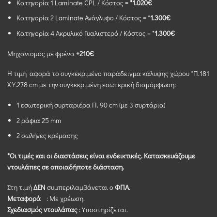
Κατηγορία 1 Laminate CPL / Κόστος =
*1.020€
Κατηγορία 2 Laminate Ανάγλυφο / Κόστος = *
1.300€
Κατηγορία 4 Ακρυλικό Γυαλιστερό / Κόστος = *
1.300€
Μηχανισμός με φρένα
+210€
Η τιμή αφορά το συγκεκριμένο παράδειγμα κάλυψης χώρου *Π.181
Χ Υ.278 cm με την συγκεκριμένη εσωτερική διαμόρφωση:
1 εσωτερική συρταριέρα Π. 90 cm (με 3 συρτάρια)
2 ράφια 25 mm
2 σωλήνες κρέμασης
*Οι τιμές και οι διαστάσεις είναι ενδεικτικές. Κατασκευάζουμε
ντουλάπες σε οποιαδήποτε διάσταση.
Στη τιμή
ΔΕΝ
συμπεριλαμβάνεται ο
ΦΠΑ
.
Μεταφορά
: Με χρέωση.
Σχεδιασμός ντουλάπας
: Υποστηρίζεται.