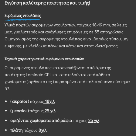
Εγγύηση καλύτερης ποιότητας και τιμής!
Συρόμενες
ντουλάπες
Υλικά πορτών συρόμενων ντουλαπών, πάχους 18-19 mm, σε λείες
ματ, γυαλιστερές και ανάγλυφες επιφάνειες σε 55 αποχρώσεις.
Ο μηχανισμός της συρόμενης ντουλάπας είναι βαρέως τύπου, μη
εμφανής, με κλείδωμα πάνω και κάτω και στοπ κλεισίματος.
Τεχνικά χαρακτηριστικά συρόμενων ντουλαπών
Οι συρόμενες ντουλάπες κατασκευάζονται από άριστης
ποιότητας Laminate CPL και αποτελούνται από κάθετα
χωρίσματα ( ορθοστάτες ) περασμένα από πολυτρύπανο σύστημα
57.
( ακραίοι )
πάχους
18χιλ
( μεσαίοι )
πάχους
25 χιλ
οριζόντια χωρίσματα από ράφια
πάχους
25 χιλ
πλάτη
πάχους
8χιλ.