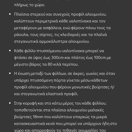
πλήρως το χώρο.
Πλαίσια στερεού και συνεχούς προφίλ αλουμινίου,
καλύπτουν περιμετρικά κάθε υαλοπίνακα και τον
μεταφέρουν με ασφάλεια, ενώ φέρουν πάνω τους τα
ράουλα, τους σύρτες, τις κλειδαριές και τα πλαϊνά
στεγανωτικά αρμοκάλυπτρα αλουμινίου.
Κάθε φύλλο πτυσσόμενου υαλοπίνακα μπορεί να
φτάσει σε ύψος έως 300cm και πλάτος έως 100cm με
μέγιστο βάρος τα 80 κιλά περίπου.
Η ένωση μεταξύ των φύλλων, σε άκρες, γωνίες και όταν
υπάρχει πτυσσόμενη πόρτα γίνεται μέσω κάθετων
προφίλ αλουμινίου που φέρουν μονωτικές βούρτσες ή/
και στεγανωτικά ελαστικά προφίλ.
Στην κορυφή και στο κάτω μέρος του κάθε φύλλου,
τοποθετούνται στα πλαίσια αλουμινίου μαλακές
βούρτσες 18mm που καλύπτουν επαρκώς τα μικρά
κατασκευαστικά κενά που μπορεί να υπάρχουν ήδη στο
χώρο και απορροφούν τις πιθανές ανωμαλίες του