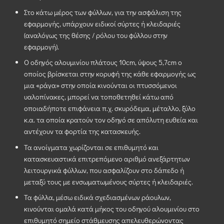
Στο κάτω μέρος των φύλλων, για την ασφάλιση της
εφαρμογής, υπάρχουν ειδικοί σύρτες ή κλειδαριές
(αναλόγως της θέσης / ρόλου του φύλλου στην
εφαρμογή).
Ο οδηγός αλουμινίου πλάτους 10cm, ύψους 5,7cm ο
οποίος βρίσκεται στην κορυφή της κάθε εφαρμογής ως
μια «ράγα» στην οποία κινούνται οι πτυσσόμενοι
υαλοπίνακες, μπορεί να τοποθετηθεί κάτω από
οποιαδήποτε επιφάνεια π.χ. σκυρόδεμα, μέταλλο, ξύλο
κ.α. τα οποία κρατούν τον οδηγό σε απόλυτη ευθεία και
αντέχουν τα φορτία της κατασκευής.
Τα ανοίγματα χωρίζονται σε επιθυμητό και
κατασκευαστικά επιτρεπόμενο αριθμό ανεξάρτητων
λειτουργικά φύλλων, που ασφαλίζουν στο δάπεδο ή
μεταξύ τους με ενσωματωμένους σύρτες ή κλειδαριές.
Τα φύλλα, μέσω ειδικά σχεδιασμένων ράουλων,
κινούνται ομαλά κατά μήκος του οδηγού αλουμινίου στο
επιθυμητό σημείο στάθμευσης απελευθερώνοντας