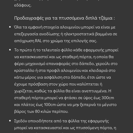
εδάφους.
Προδιαγραφές για τα πτυσσόμενα διπλά τζάμια :
Όλα τα εμφανή στοιχεία αλουμινίου μπορεί να είναι με
επεξεργασία ανοδίωσης ή ηλεκτροστατικά βαμμένα σε
απόχρωση RAL στο χρώμα της επιλογής σας.
Το πρώτο ή το τελευταίο φύλλο κάθε εφαρμογής μπορεί
να κατασκευαστεί και ως σταθερή πόρτα, η οποία θα
φέρει μηχανισμό επαναφοράς στο δάπεδο, χερούλι στο
κρύσταλλο ή στα προφίλ αλουμινίου και κλειδαριά στο
κάτω μέρος για ασφάλιση στο δάπεδο, έτσι ώστε να
έχουμε πρόσβαση στον χώρο που καλύπτεται ή
χωρίζεται, καθώς τα φύλλα θα είναι ανεπτυγμένα. Η
σταθερή πόρτα μπορεί να φτάσει σε ύψος έως 300cm
και πλάτος έως 100cm ώστε να μην ξεπερνά το μέγιστο
βάρος των 80 κιλών περίπου.
Σχεδόν οποιοδήποτε από τα φύλλα της εφαρμογής
μπορεί να κατασκευαστεί και ως πτυσσόμενη πόρτα, η