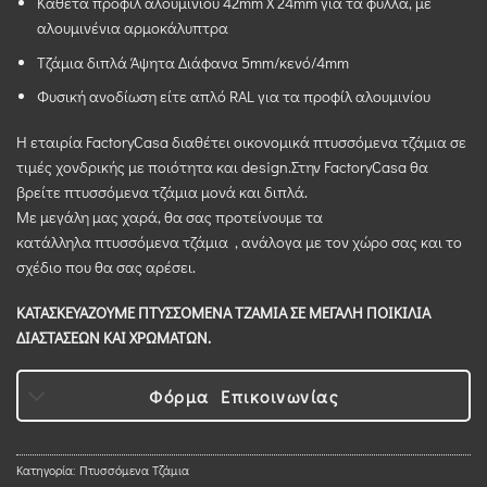
Κάθετα προφίλ αλουμινίου 42mm X 24mm για τα φύλλα, με
αλουμινένια αρμοκάλυπτρα
Τζάμια διπλά Άψητα Διάφανα 5mm/κενό/4mm
Φυσική ανοδίωση είτε απλό RAL για τα προφίλ αλουμινίου
Η εταιρία FactoryCasa διαθέτει οικονομικά πτυσσόμενα τζάμια σε
τιμές χονδρικής με ποιότητα και design.Στην FactoryCasa θα
βρείτε πτυσσόμενα τζάμια μονά και διπλά.
Με μεγάλη μας χαρά, θα σας προτείνουμε τα
κατάλληλα πτυσσόμενα τζάμια , ανάλογα με τον χώρο σας και το
σχέδιο που θα σας αρέσει.
ΚΑΤΑΣΚΕΥΑΖΟΥΜΕ ΠΤΥΣΣΟΜΕΝΑ ΤΖΑΜΙΑ ΣΕ ΜΕΓΑΛΗ ΠΟΙΚΙΛΙΑ
ΔΙΑΣΤΑΣΕΩΝ ΚΑΙ ΧΡΩΜΑΤΩΝ.
Φόρμα Επικοινωνίας
Κατηγορία:
Πτυσσόμενα Τζάμια