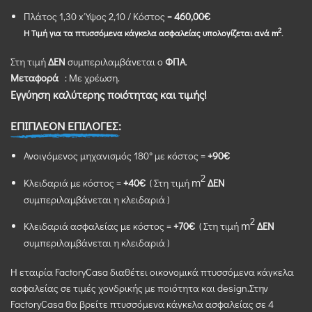
Πλάτος 1,30 x Ύψος 2,10 / Kόστος =
460
,00€
2
Η
Τιμή για τα πτυσσόμενα κάγκελα
ασφαλείας
υπολογίζεται
ανά
m
.
Στη τιμή
ΔΕΝ
συμπεριλαμβάνεται ο
ΦΠΑ
.
Μεταφορά
: Με χρέωση.
Εγγύηση καλύτερης ποιότητας και τιμής!
ΕΠΙΠΛΕΟΝ ΕΠΙΛΟΓΕΣ:
Ανοιγόμενος μηχανισμός 180° με κόστος =
+90€
2
m
Κλειδαριά με κόστος =
+40€
( Στη τιμή
ΔΕΝ
συμπεριλαμβάνεται η κλειδαριά )
2
m
Κλειδαριά ασφαλείας με κόστος =
+70€
( Στη τιμή
ΔΕΝ
συμπεριλαμβάνεται η κλειδαριά )
Η εταιρία FactoryCasa διαθέτει οικονομικά πτυσσόμενα κάγκελα
ασφαλείας σε τιμές χονδρικής με ποιότητα και design.Στην
FactoryCasa θα βρείτε πτυσσόμενα κάγκελα ασφαλείας σε 4