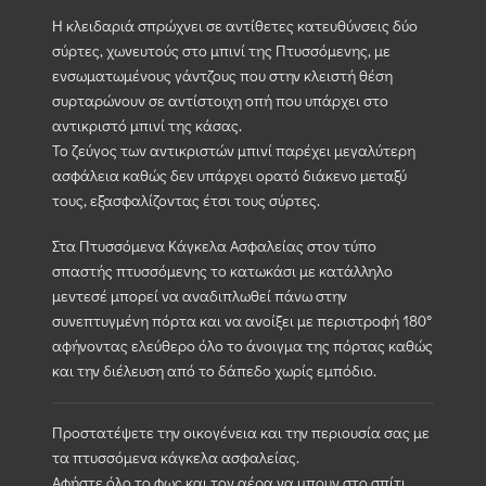
Η κλειδαριά σπρώχνει σε αντίθετες κατευθύνσεις δύο
σύρτες, χωνευτούς στο μπινί της Πτυσσόμενης, με
ενσωματωμένους γάντζους που στην κλειστή θέση
συρταρώνουν σε αντίστοιχη οπή που υπάρχει στο
αντικριστό μπινί της κάσας.
Το ζεύγος των αντικριστών μπινί παρέχει μεγαλύτερη
ασφάλεια καθώς δεν υπάρχει ορατό διάκενο μεταξύ
τους, εξασφαλίζοντας έτσι τους σύρτες.
Στα Πτυσσόμενα Κάγκελα Ασφαλείας στον τύπο
σπαστής πτυσσόμενης το κατωκάσι με κατάλληλο
μεντεσέ μπορεί να αναδιπλωθεί πάνω στην
συνεπτυγμένη πόρτα και να ανοίξει με περιστροφή 180°
αφήνοντας ελεύθερο όλο το άνοιγμα της πόρτας καθώς
και την διέλευση από το δάπεδο χωρίς εμπόδιο.
Προστατέψετε την οικογένεια και την περιουσία σας με
τα πτυσσόμενα κάγκελα ασφαλείας.
Αφήστε όλο το φως και τον αέρα να μπουν στο σπίτι