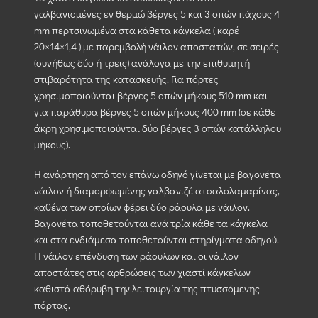
γαλβανισμένες εν θερμώ βέργες 5 και 3 οπών πάχους 4
mm περτσινωμένα στα κάθετα κάγκελα ( καρέ
20×14×1,4 ) με παρεμβολή νάιλον αποστατών, σε σειρές
(συνήθως δύο ή τρεις) ανάλογα με την επιθυμητή
στιβαρότητα της κατασκευής. Για πόρτες
χρησιμοποιούνται βέργες 5 οπών μήκους 510 mm και
για παράθυρα βέργες 5 οπών μήκους 400 mm (σε κάθε
άκρη χρησιμοποιούνται δύο βέργες 3 οπών κατάλληλου
μήκους).
Η ανάρτηση από τον επάνω οδηγό γίνεται με βαγονέτα
νάιλον ή διαμορφωμένης γαλβανιζέ ατσαλολαμαρίνας,
καθένα των οποίων φέρει δύο ράουλα με νάιλον.
Βαγονέτα τοποθετούνται ανά τρία κάθε τα κάγκελα
και στα ενδιάμεσα τοποθετούνται στηρίγματα οδηγού.
Η νάιλον επένδυση των ράουλων και οι νάιλον
αποστάτες στις αρθρώσεις των χιαστί κάγκελων
καθιστά αθόρυβη την λειτουργία της πτυσσόμενης
πόρτας.