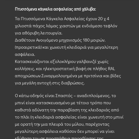
Πτυσσόμενα κάγκελα ασφαλείας από χάλυβα:
Τα Πτυσσόμενα Κάγκελα Ασφαλείας έχουν 20 χ 4
χιλιοστά πάχος λάμας χιαστών με ενδιάμεσο τεφλόν
για αθόρυβη λειτουργία.
Διαθέτουν Ανοιγόμενο μηχανισμός 180 μοιρών.
(προαιρετικά) και χωνευτή κλειδαριά για μεγαλύτερη
ασφάλεια.
Κατασκευάζονται εξ’ολοκλήρου γαλβανιζέ χωρίς
κολλήσεις, και ηλεκτροστατική βαφή σε πλήθος RAL
αποχρώσεων.Συναρμολογημένα με πριτσίνια και βίδες
για μεγάλη αντοχή στις διαβρώσεις.
Ο κάτω οδηγός είναι Σπαστός – αναδιπλούμενος, το
μπινί είναι κατασκευασμένο με τέτοιο τρόπο που
καθιστά αδύνατη την παραβίαση της κλειδαριάς από
το πλάι (η κλειδαριά ασφαλείας είναι χωνευτή στο μπινί
με ορατή την μια πλευρά του μύλου, παρέχοντας
μεγαλύτερη ασφάλεια καθόσον δεν μπορεί να γίνει
εξώθηση του σε προσπάθεια παραβίασης της