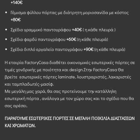
+140€
Γέμισμα φύλλου πόρτας με διάτρητη μοριοσανίδα με κόστος
+80€
Σχέδιο γραμμικό παντογράφου
+40€
( η κάθε πλευρά )
Σχέδιο φαρδύ παντογράφου
+60€
(η κάθε πλευρά)
Σχέδιο διπλό εργαλείο παντογράφου
+90€
(η κάθε πλευρά)
Η εταιρία FactoryCasa διαθέτει οικονομικές εσωτερικές πόρτες σε
τιμές χονδρικής με ποιότητα και design.Στην FactoryCasa Θα
βρείτε εσωτερικές πόρτες laminate, λουστραριστές, λακαριστές
και ταμπλαδωτές-μασίφ.
Με μεγάλη μας χαρά, θα σας προτείνουμε την κατάλληλη
εσωτερική πόρτα , ανάλογα με τον χώρο σας και το σχέδιο που θα
σας αρέσει.
ΠΑΡΑΓΟΥΜΕ ΕΣΩΤΕΡΙΚΕΣ ΠΟΡΤΕΣ ΣΕ ΜΕΓΑΛΗ ΠΟΙΚΙΛΙΑ ΔΙΑΣΤΑΣΕΩΝ
ΚΑΙ ΧΡΩΜΑΤΩΝ.