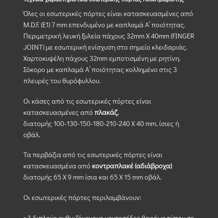
Όλες οι εσωτερικές πόρτες είναι κατασκευασμένες από
M.D.F. (Ε1) 7 mm επενδυμένο με καπλαμά Α’ ποιότητας.
Περιμετρική λευκή ξυλεία πάχους 32mm X 40mm (FINGER
JOINT) με εσωτερική ενίσχυση στο σημείο κλειδαριάς.
Χαρτοκυψέλη πάχους 32mm εμποτισμένη με ρητίνη.
Σόκορο με καπλαμά Α’ ποιότητας κολλημένο στις 3
πλευρές του θυρόφυλλου.
Οι κάσες από τις εσωτερικές πόρτες είναι
κατασκευασμένες από
πλακάζ.
διατομής 100-130-150-180-210-240 Χ 40 mm, ίσιες ή
οβάλ.
Τα περβάζια από τις εσωτερικές πόρτες είναι
κατασκευασμένα από
κοντραπλακέ (αδιάβροχα)
διατομής 65 Χ 9 mm ίσια και 65 Χ 15 mm οβάλ.
Οι εσωτερικές πόρτες περιλαμβάνουν:
⦁ 3 διπλούς ρυθμιζόμενους μεντεσέδες βαρέως τύπου σε