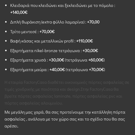
Κλειδαριά που κλειδώνει και ξεκλειδώνει με το πόμολο :
+140,00€
Διπλή θωράκιση (extra φύλλο λαμαρίνα) :
+70,00
Τρίτο μεντεσέ :
+70,00€
Βαφή κάσας και μεταλλικών profil :
+110,00€
Εξαρτήματα nikel-bronze τετράγωνα :
+30,00€
Εξαρτήματα χρυσά :
+30,00€
(τετράγωνα
+60,00€
)
Εξαρτήματα μαύρα :
+40,00€
(τετράγωνα
+70,00€
)
Η εταιρία FactoryCasa διαθέτει οικονομικές πόρτες ασφαλείας σε
τιμές χονδρικής με ποιότητα και design.Στην FactoryCasa θα
βρείτε πόρτες ασφαλείας laminate, πόρτες ασφαλείας pvc και
πόρτες ασφαλείας αλουμινίου.
Με μεγάλη μας χαρά, θα σας προτείνουμε την κατάλληλη πόρτα
ασφαλείας , ανάλογα με τον χώρο σας και το σχέδιο που θα σας
αρέσει.