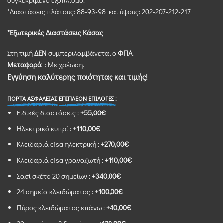
συγκεκριμένο εξοπλισμό.
*Διαστάσεις πλάτoυς: 88-93-98 και ύψους: 202-207-212-217
*Εξωτερικές Διαστάσεις Κάσας
Στη τιμή
ΔΕΝ
συμπεριλαμβάνεται ο
ΦΠΑ
.
Μεταφορά
: Με χρέωση.
Εγγύηση καλύτερης ποιότητας και τιμής!
ΠΟΡΤΑ ΑΣΦΑΛΕΙΑΣ
ΕΠΙΠΛΕΟΝ ΕΠΙΛΟΓΕΣ :
Ειδικές διαστάσεις :
+55,00€
Ηλεκτρικό κυπρί :
+110,00€
Κλειδαριά cisa ηλεκτρική :
+270,00€
Κλειδαριά cisa γραναζωτή :
+110,00€
Σασί σκέτο 20 σημείων :
+340,00€
24 σημεία κλειδώματος :
+100,00€
Πύρος κλειδώματος επάνω :
+40,00€