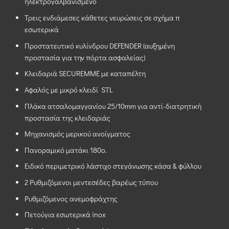
ηλεκτρογαλβανισμένο
Τρεις ενδιάμεσες κάθετες νευρώσεις σε σχήμα π
εσωτερικά
Προστατευτικό κυλίνδρου DEFENDER (αυξημένη
προστασία για την πόρτα ασφαλείας)
Κλειδαριά SECUREMME με καταπέλτη
Aφαλός με μικρό κλειδί STL
Πλάκα ατσαλομαγγανίου 25/10mm για αντί-διατρητική
προστασία της κλειδαριάς
Μηχανισμός μερικού ανοίγματος
Πανοραμικό ματάκι 180ο.
Ειδικό περιμετρικό λάστιχο στεγάνωσης κάσα & φύλλου
2 Ρυθμιζόμενοι μεντεσέδες βαρέως τύπου
Ρυθμιζόμενος ανεμοφράχτης
Πετούγια εσωτερικά inox