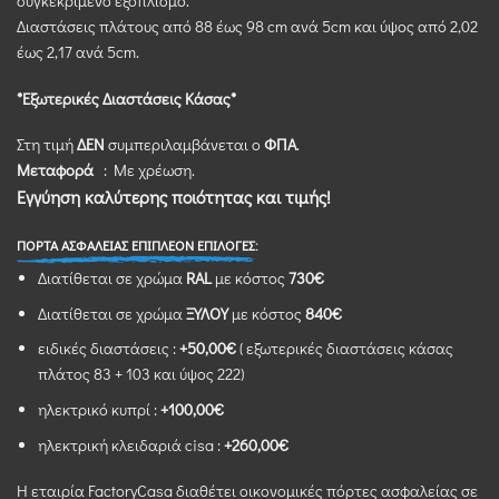
συγκεκριμένο εξοπλισμό.
Διαστάσεις πλάτoυς από 88 έως 98 cm ανά 5cm και ύψος από 2,02
έως 2,17 ανά 5cm.
*Εξωτερικές Διαστάσεις Κάσας*
Στη τιμή
ΔΕΝ
συμπεριλαμβάνεται ο
ΦΠΑ
.
Μεταφορά
: Με χρέωση.
Εγγύηση καλύτερης ποιότητας και τιμής!
ΠΟΡΤΑ ΑΣΦΑΛΕΙΑΣ ΕΠΙΠΛΕΟΝ ΕΠΙΛΟΓΕΣ:
Διατίθεται σε χρώμα
RAL
με κόστος
730€
Διατίθεται σε χρώμα
ΞΥΛΟΥ
με κόστος
840€
ειδικές διαστάσεις :
+50,00€
( εξωτερικές διαστάσεις κάσας
πλάτος 83 + 103 και ύψος 222)
ηλεκτρικό κυπρί :
+100,00€
ηλεκτρική κλειδαριά cisa :
+260,00€
Η εταιρία FactoryCasa διαθέτει οικονομικές πόρτες ασφαλείας σε