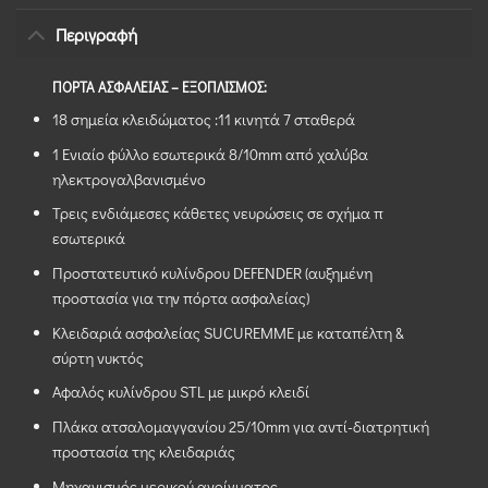
Περιγραφή
ΠΟΡΤΑ ΑΣΦΑΛΕΙΑΣ – ΕΞΟΠΛΙΣΜΟΣ:
18 σημεία κλειδώματος :11 κινητά 7 σταθερά
1 Ενιαίο φύλλο εσωτερικά 8/10mm από χαλύβα
ηλεκτρογαλβανισμένο
Τρεις ενδιάμεσες κάθετες νευρώσεις σε σχήμα π
εσωτερικά
Προστατευτικό κυλίνδρου DEFENDER (αυξημένη
προστασία για την πόρτα ασφαλείας)
Κλειδαριά ασφαλείας SUCUREMME με καταπέλτη &
σύρτη νυκτός
Aφαλός κυλίνδρου STL με μικρό κλειδί
Πλάκα ατσαλομαγγανίου 25/10mm για αντί-διατρητική
προστασία της κλειδαριάς
Μηχανισμός μερικού ανοίγματος