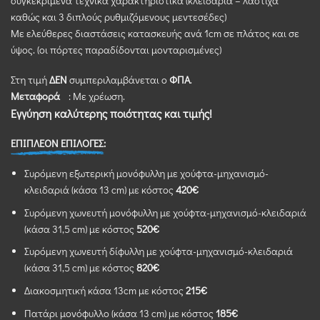
συγκεκριμένα τεχνικά χαρακτηριστικά (κλειδαριά – λάστιχα
καθώς και 3 διπλούς ρυθμιζόμενους μεντεσέδες)
Με ελεύθερες διαστάσεις κατασκευής ανά 1cm σε πλάτος και σε
ύψος. (οι πόρτες παραδίδονται μονταρισμένες)
Στη τιμή
ΔΕΝ
συμπεριλαμβάνεται ο
ΦΠΑ
.
Μεταφορά
: Με χρέωση.
Εγγύηση καλύτερης ποιότητας και τιμής!
ΕΠΙΠΛΕΟΝ ΕΠΙΛΟΓΕΣ:
Συρόμενη εξωτερική μονόφυλλη με χούφτα-μηχανισμό-
κλειδαριά (κάσα 13 cm) με κόστος
420€
Συρόμενη χωνευτή μονόφυλλη με χούφτα-μηχανισμό-κλειδαριά
(κάσα 31,5 cm) με κόστος
520€
Συρόμενη χωνευτή δίφυλλη με χούφτα-μηχανισμό-κλειδαριά
(κάσα 31,5 cm) με κόστος
820€
Διακοσμητική κάσα 13cm με κόστος
215€
Πατάρι μονόφυλλο (κάσα 13 cm) με κόστος
185€