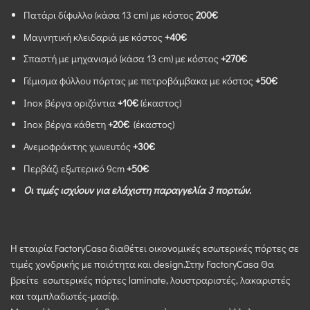
Πατάρι δίφυλλο (κάσα 13 cm) με κόστος
200€
Mαγνητική κλειδαριά με κόστος
+40€
Σπαστή με μηχανισμό (κάσα 13 cm) με κόστος
+270€
Γέμισμα φύλλου πόρτας με πετροβάμβακα με κόστος
+50€
Inox βέργα οριζόντια
+10€
(έκαστος)
Inox βέργα κάθετη
+20€
(έκαστος)
Ανεμοφράκτης χωνευτός
+30€
Περβάζι εξωτερικό 9cm
+50€
Οι τιμές ισχύουν για ελάχιστη παραγγελία 3 πορτών.
Η εταιρία FactoryCasa διαθέτει οικονομικές εσωτερικές πόρτες σε
τιμές χονδρικής με ποιότητα και design.Στην FactoryCasa Θα
βρείτε εσωτερικές πόρτες laminate, λουστραριστές, λακαριστές
και ταμπλαδωτές-μασίφ.