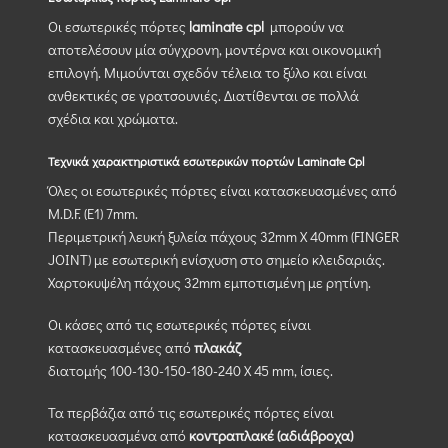
Οι εσωτερικές πόρτες
laminate cpl
μπορούν να
αποτελέσουν μία σύγχρονη, μοντέρνα και οικονομική
επιλογή. Μιμούνται σχεδόν τέλεια το ξύλο και είναι
ανθεκτικές σε γρατσουνιές. Διατίθενται σε πολλά
σχέδια και χρώματα.
Τεχνικά χαρακτηριστικά εσωτερικών πορτών Laminate Cpl
Όλες οι εσωτερικές πόρτες είναι κατασκευασμένες από
M.D.F. (Ε1) 7mm.
Περιμετρική λευκή ξυλεία πάχους 32mm X 40mm (FINGER
JOINT) με εσωτερική ενίσχυση στο σημείο κλειδαριάς.
Χαρτοκυψέλη πάχους 32mm εμποτισμένη με ρητίνη.
Οι κάσες από τις εσωτερικές πόρτες είναι
κατασκευασμένες από
πλακάζ
διατομής 100-130-150-180-240 Χ 45 mm, ίσιες.
Τα περβάζια από τις εσωτερικές πόρτες είναι
κατασκευασμένα από
κοντραπλακέ (αδιάβροχα)