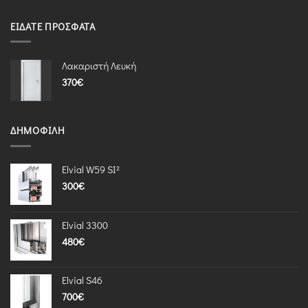
ΕΊΔΑΤΕ ΠΡΌΣΦΑΤΑ
Λακαριστή Λευκή
370
€
ΔΗΜΟΦΙΛΉ
Elvial W59 SI²
300
€
Elvial 3300
480
€
Elvial S46
700
€