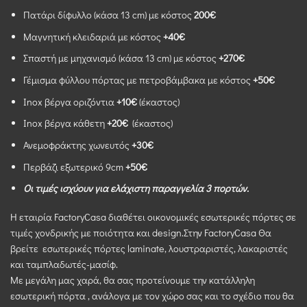
Πατάρι δίφυλλο (κάσα 13 cm) με κόστος
200€
Mαγνητική κλειδαριά με κόστος
+40€
Σπαστή με μηχανισμό (κάσα 13 cm) με κόστος
+270€
Γέμισμα φύλλου πόρτας με πετροβάμβακα με κόστος
+50€
Inox βέργα οριζόντια
+10€
(έκαστος)
Inox βέργα κάθετη
+20€
(έκαστος)
Ανεμοφράκτης χωνευτός
+30€
Περβάζι εξωτερικό 9cm
+50€
Οι τιμές ισχύουν για ελάχιστη παραγγελία 3 πορτών.
Η εταιρία FactoryCasa διαθέτει οικονομικές εσωτερικές πόρτες σε
τιμές χονδρικής με ποιότητα και design.Στην FactoryCasa Θα
βρείτε εσωτερικές πόρτες laminate, λουστραριστές, λακαριστές
και ταμπλαδωτές-μασίφ.
Με μεγάλη μας χαρά, θα σας προτείνουμε την κατάλληλη
εσωτερική πόρτα , ανάλογα με τον χώρο σας και το σχέδιο που θα