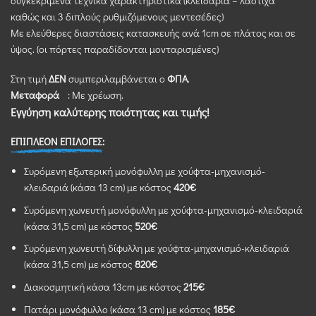
συγκεκριμένα τεχνικά χαρακτηριστικά (κλειδαριά – λάστιχα
καθώς και 3 διπλούς ρυθμιζόμενους μεντεσέδες)
Με ελεύθερες διαστάσεις κατασκευής ανά 1cm σε πλάτος και σε
ύψος. (οι πόρτες παραδίδονται μονταρισμένες)
Στη τιμή
ΔΕΝ
συμπεριλαμβάνεται ο
ΦΠΑ
.
Μεταφορά
: Με χρέωση.
Εγγύηση καλύτερης ποιότητας και τιμής!
ΕΠΙΠΛΕΟΝ ΕΠΙΛΟΓΕΣ:
Συρόμενη εξωτερική μονόφυλλη με χούφτα-μηχανισμό-
κλειδαριά (κάσα 13 cm) με κόστος
420€
Συρόμενη χωνευτή μονόφυλλη με χούφτα-μηχανισμό-κλειδαριά
(κάσα 31,5 cm) με κόστος
520€
Συρόμενη χωνευτή δίφυλλη με χούφτα-μηχανισμό-κλειδαριά
(κάσα 31,5 cm) με κόστος
820€
Διακοσμητική κάσα 13cm με κόστος
215€
Πατάρι μονόφυλλο (κάσα 13 cm) με κόστος
185€