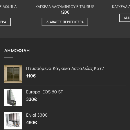
F-AQUILA
ΚΑΓΚΕΛΑ ΑΛΟΥΜΙΝΙΟΥ F-TAURUS
ΚΑΓΚΕΛΑ 
120
€
ΔΙΑ
ΤΕΡΑ
ΔΙΑΒΆΣΤΕ ΠΕΡΙΣΣΌΤΕΡΑ
ΔΗΜΟΦΙΛΉ
Πτυσσόμενα Κάγκελα Ασφαλείας Κατ.1
110
€
Europa EOS 60 ST
330
€
Elvial 3300
480
€