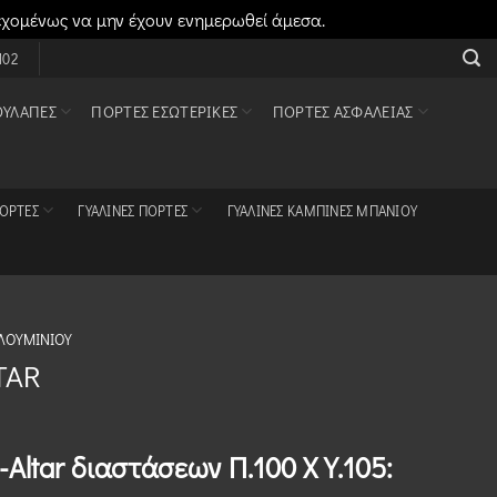
εχομένως να μην έχουν ενημερωθεί άμεσα.
Απόρριψη
102
ΟΥΛΆΠΕΣ
ΠΌΡΤΕΣ ΕΣΩΤΕΡΙΚΈΣ
ΠΌΡΤΕΣ ΑΣΦΑΛΕΊΑΣ
ΠΌΡΤΕΣ
ΓΥΆΛΙΝΕΣ ΠΌΡΤΕΣ
ΓΥΆΛΙΝΕΣ ΚΑΜΠΊΝΕΣ ΜΠΆΝΙΟΥ
ΑΛΟΥΜΙΝΊΟΥ
TAR
-Altar διαστάσεων Π.100 Χ Υ.105: