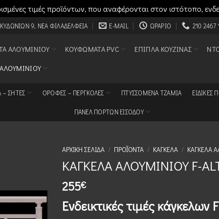
σμένες τιμές προϊόντων, που αναφέρονται στον ιστότοπο, ενδ
 ΚΥΔΩΝΙΏΝ 9, ΝΈΑ ΦΙΛΑΔΈΛΦΕΙΑ
E-MAIL
ΩΡΆΡΙΟ
210 2467 
Α ΑΛΟΥΜΙΝΊΟΥ
ΚΟΥΦΏΜΑΤΑ PVC
ΈΠΙΠΛΑ ΚΟΥΖΊΝΑΣ
ΝΤ
 ΑΛΟΥΜΙΝΊΟΥ
 – ΣΗΤΕΣ
ΟΡΟΦΈΣ – ΠΈΡΓΚΟΛΕΣ
ΠΤΥΣΣΌΜΕΝΑ ΤΖΆΜΙΑ
ΕΙΔΙΚΈΣ 
ΠΑΝΕΛ ΠΟΡΤΩΝ ΕΙΣΟΔΟΥ
ΑΡΧΙΚΉ ΣΕΛΊΔΑ
/
ΠΡΟΪΌΝΤΑ
/
ΚΆΓΚΕΛΑ
/
ΚΆΓΚΕΛΑ 
ΚΑΓΚΕΛΑ ΑΛΟΥΜΙΝΙΟΥ F-AL
255
€
Ενδεικτικές τιμές κάγκελων F