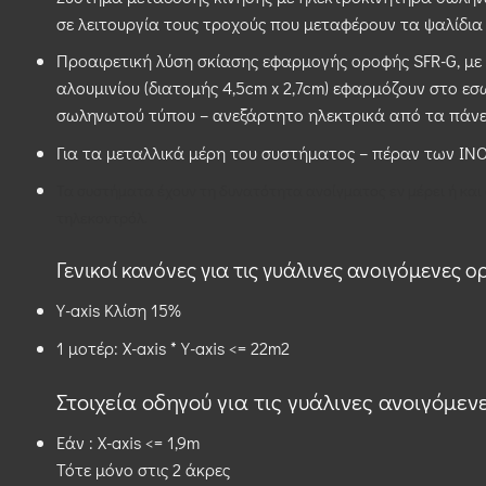
σε λειτουργία τους τροχούς που μεταφέρουν τα ψαλίδια
Προαιρετική λύση σκίασης εφαρμογής οροφής SFR-G, με
αλουμινίου (διατομής 4,5cm x 2,7cm) εφαρμόζουν στο ε
σωληνωτού τύπου – ανεξάρτητο ηλεκτρικά από τα πάνε
Για τα μεταλλικά μέρη του συστήματος – πέραν των IN
Τα συστήματα έχουν τη δυνατότητα ανοίγματος εν μέρει ή και 
τηλεκοντρόλ.
Γενικοί κανόνες για τις γυάλινες ανοιγόμενες ορ
Y-axis Κλίση 15%
1 μοτέρ: X-axis * Y-axis <= 22m2
Στοιχεία οδηγού για τις γυάλινες ανοιγόμενε
Εάν : X-axis <= 1,9m
Τότε μόνο στις 2 άκρες