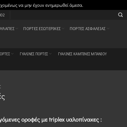
εχομένως να μην έχουν ενημερωθεί άμεσα.
Απόρριψη
102
ΟΥΛΆΠΕΣ
ΠΌΡΤΕΣ ΕΣΩΤΕΡΙΚΈΣ
ΠΌΡΤΕΣ ΑΣΦΑΛΕΊΑΣ
ΠΌΡΤΕΣ
ΓΥΆΛΙΝΕΣ ΠΌΡΤΕΣ
ΓΥΆΛΙΝΕΣ ΚΑΜΠΊΝΕΣ ΜΠΆΝΙΟΥ
Σ
ές
ιγόμενες οροφές με triplex υαλοπίνακες
: