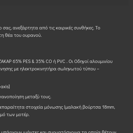
σας, ανεξάρτητα από τις καιρικές συνθήκες. Το
η θέα του ουρανού.
ΑΚΑΡ 65% PES & 35% CO ή PVC . Οι Οδηγοί αλουμινίου
κίνησης με ηλεκτροκινητήρα σωληνωτού τύπου –
axis]
γανοποίηση μεταξύ τους.
α απαραίτητα στοιχεία μόνωσης (μαλακή βούρτσα 18mm,
θμό των μοτέρ.
 υπάρχουν ιμάντες και συρματόσχοινα τα οποία θέτουν