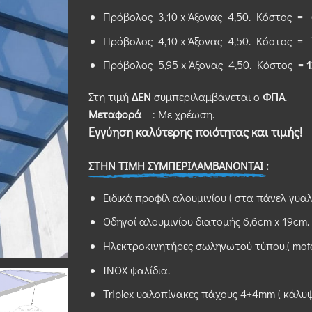
Πρόβολος 3,10 x Άξονας 4,50. Κόστος =
Πρόβολος 4,10 x Άξονας 4,50. Κόστος =
Πρόβολος 5,95 x Άξονας 4,50. Κόστος =
1
Στη τιμή
ΔΕΝ
συμπεριλαμβάνεται ο
ΦΠΑ
.
Μεταφορά
: Με χρέωση.
Εγγύηση καλύτερης ποιότητας και τιμής!
ΣΤΗΝ ΤΙΜΗ ΣΥΜΠΕΡΙΛΑΜΒΑΝΟΝΤΑΙ :
Eιδικά προφίλ αλουμινίου ( στα πάνελ γυαλι
Οδηγοί αλουμινίου διατομής 6,6cm x 19cm.
Ηλεκτροκινητήρες σωληνωτού τύπου.( mote
ΙΝΟΧ ψαλίδια.
Triplex υαλοπίνακες πάχους 4+4mm ( κάλυψ