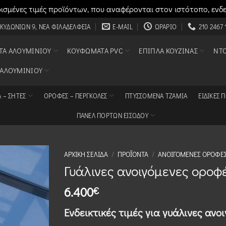
σμένες τιμές προϊόντων, που αναφέρονται στον ιστότοπο, ενδ
 ΚΥΔΩΝΙΏΝ 9, ΝΈΑ ΦΙΛΑΔΈΛΦΕΙΑ
E-MAIL
ΩΡΆΡΙΟ
210 2467 
Α ΑΛΟΥΜΙΝΊΟΥ
ΚΟΥΦΏΜΑΤΑ PVC
ΈΠΙΠΛΑ ΚΟΥΖΊΝΑΣ
ΝΤ
 ΑΛΟΥΜΙΝΊΟΥ
 – ΣΗΤΕΣ
ΟΡΟΦΈΣ – ΠΈΡΓΚΟΛΕΣ
ΠΤΥΣΣΌΜΕΝΑ ΤΖΆΜΙΑ
ΕΙΔΙΚΈΣ 
ΠΑΝΕΛ ΠΟΡΤΩΝ ΕΙΣΟΔΟΥ
ΑΡΧΙΚΉ ΣΕΛΊΔΑ
/
ΠΡΟΪΌΝΤΑ
/
ΑΝΟΙΓΌΜΕΝΕΣ ΟΡΟΦΈ
Γυάλινες ανοιγόμενες οροφ
6.400
€
Ενδεικτικές τιμές για γυάλινες ανο