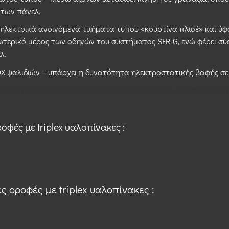
 των πάνελ.
 ηλεκτρικά ανοιγόμενα τμήματα τύπου «κουρτίνα πλισέ» και ύφ
σωτερικό μέρος των οδηγών του συστήματος SFR-G, ενώ φέρει σ
λ.
OX ψαλιδιών – υπάρχει η δυνατότητα ηλεκτροστατικής βαφής σε
ολοκληρωτικά καθότι η κίνηση των πάνελ γυαλιού ( και της υφασμάτινης
οφές με triplex υαλοπίνακες :
ς οροφές με triplex υαλοπίνακες :