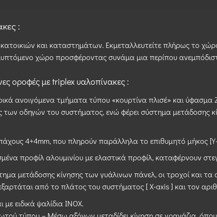
κες :
κατοικιών και καταστημάτων. Εκμεταλλευτείτε πλήρως το χώρο 
αλυπτόμενο χώρο προσφέροντας συνάμα μια περίπου ανεμπόδιστ
ες οροφές με triplex υαλοπίνακες :
ρικά ανοιγόμενα τμήματα τύπου «κουρτίνα πλισέ» και ύφασμα Ζ
ος των οδηγών του συστήματος, ενώ φέρει σύστημα μετάδοσης 
 πάχους 4+4mm, που πληρούν παράλληλα το επιθυμητό μήκος [Y-
σμένα προφίλ αλουμινίου με ελαστικά προφίλ, καταφέρνουν στε
στημα μετάδοσης κίνησης των γυάλινων πάνελ, οι τροχοί και τ
ξαρτάται από το πλάτος του συστήματος [ X-axis ] και τον αρι
 με ειδικά ψαλίδια INOX.
τού τύπου – Μέσω αξόνων μεταδίδει κίνηση σε γρανάζια, όπου