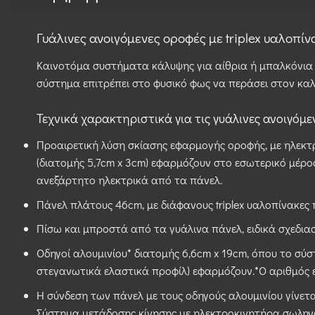
Γυάλινες ανοιγόμενες οροφές με triplex υαλοπίνα
Καινοτόμα συστήματα κάλυψης για αίθρια ή μπαλκόνια 
σύστημα επιτρέπει στο φυσικό φως να περάσει στον κ
Τεχνικά χαρακτηριστικά για τις γυάλινες ανοιγόμεν
Προαιρετική λύση σκίασης εφαρμογής οροφής, με ηλεκτ
(διατομής 5,7cm x 3cm) εφαρμόζουν στο εσωτερικό μέρ
ανεξάρτητο ηλεκτρικά από τα πάνελ.
Πάνελ πλάτους 46cm, με διάφανους triplex υαλοπίνακες
Πίσω και μπροστά από τα γυάλινα πάνελ, ειδικά σχεδια
Οδηγοί αλουμινίου* διατομής 6,6cm x 19cm, όπου το σύ
στεγανωτικά ελαστικά προφίλ) εφαρμόζουν.*Ο αριθμός ε
Η σύνδεση των πάνελ με τους οδηγούς αλουμινίου γίνεται
Σύστημα μετάδοσης κίνησης με ηλεκτροκινητήρα σωληνω