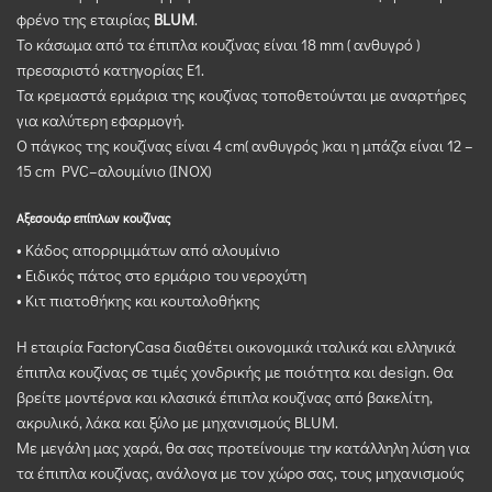
φρένο της εταιρίας
BLUM
.
Το κάσωμα από τα έπιπλα κουζίνας είναι 18 mm ( ανθυγρό )
πρεσαριστό κατηγορίας Ε1.
Τα κρεμαστά ερμάρια της κουζίνας τοποθετούνται με αναρτήρες
για καλύτερη εφαρμογή.
Ο πάγκος της κουζίνας είναι 4 cm( ανθυγρός )και η μπάζα είναι 12 –
15 cm PVC–αλουμίνιο (INOX)
Αξεσουάρ επίπλων κουζίνας
• Κάδος απορριμμάτων από αλουμίνιο
• Ειδικός πάτος στο ερμάριο του νεροχύτη
• Κιτ πιατοθήκης και κουταλοθήκης
Η εταιρία FactoryCasa διαθέτει οικονομικά ιταλικά και ελληνικά
έπιπλα κουζίνας σε τιμές χονδρικής με ποιότητα και design. Θα
βρείτε μοντέρνα και κλασικά έπιπλα κουζίνας από βακελίτη,
ακρυλικό, λάκα και ξύλο με μηχανισμούς BLUM.
Με μεγάλη μας χαρά, θα σας προτείνουμε την κατάλληλη λύση για
τα έπιπλα κουζίνας, ανάλογα με τον χώρο σας, τους μηχανισμούς