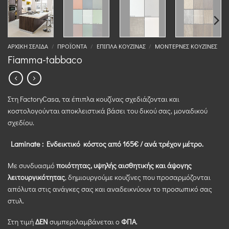
ΑΡΧΙΚΉ ΣΕΛΊΔΑ
/
ΠΡΟΪΌΝΤΑ
/
ΈΠΙΠΛΑ ΚΟΥΖΊΝΑΣ
/
ΜΟΝΤΈΡΝΕΣ ΚΟΥΖΊΝΕΣ
Fiamma-tabbaco
Στη FactoryCasa, τα έπιπλα κουζίνας σχεδιάζονται και
κοστολογούνται αποκλειστικά βάσει του δικού σας, μοναδικού
σχεδίου.
Laminate : Eνδεικτικό κόστος από 165€ / ανά τρέχον μέτρο.
Με συνδυασμό
ποιότητας, υψηλής αισθητικής και άψογης
λειτουργικότητας
, δημιουργούμε κουζίνες που προσαρμόζονται
απόλυτα στις ανάγκες σας και αναδεικνύουν το προσωπικό σας
στυλ.
Στη τιμή
ΔΕΝ
συμπεριλαμβάνεται ο
ΦΠΑ
.