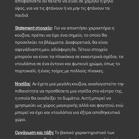
αποφασίσετε αν θέλετε να είναι σε χαμηλό ή ψηλό
ύψος, για να τις φτάνουν ή να μην τις φτάνουν τα
παιδιά
Statement στοιχείο
:
Για να αποκτήσει χαρακτήρα η
κουζίνα, πρέπει να έχει ένα σημείο, το οποίο θα
προσελκύει τα βλέμματα. Διαφορετικά, θα είναι
αψεγάδιαστη μεν, αδιάφορη δε. Τέτοιο στοιχείο
μπορούν να είναι τα πλακάκια σε εκκεντρικά σχέδια, τα
ντουλάπια σε ένα έντονο και φωτεινό χρώμα, όπως το
πορτοκαλί, ή ένας τοίχος με πολλούς πίνακες.
Νησίδα:
Αν έχετε μια μεγάλη κουζίνα, αναλογιστείτε την
πιθανότητα να προσθέσετε μια νησίδα στο κέντρο της,
η οποία θα αναδείξει το δωμάτιο. Αυτή μπορεί να
χρησιμεύει ως χώρος μαγειρικής αλλά και φαγητού, ενώ
μπορεί να έχει και ντουλάπια για έξτρα αποθηκευτικό
χώρο.
Οργάνωση και τάξη
:
Το βασικό χαρακτηριστικό των