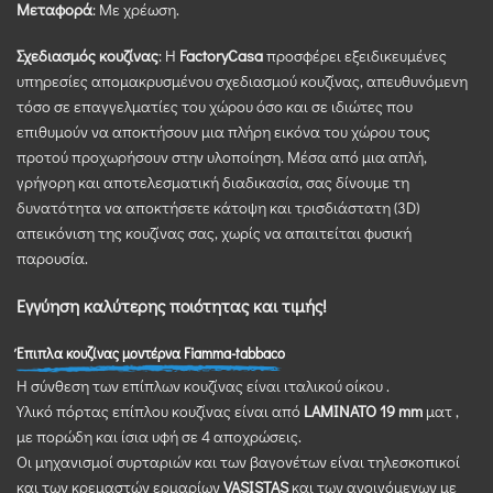
Μεταφορά
: Με χρέωση.
Σχεδιασμός κουζίνας
: Η
FactoryCasa
προσφέρει εξειδικευμένες
υπηρεσίες απομακρυσμένου σχεδιασμού κουζίνας, απευθυνόμενη
τόσο σε επαγγελματίες του χώρου όσο και σε ιδιώτες που
επιθυμούν να αποκτήσουν μια πλήρη εικόνα του χώρου τους
προτού προχωρήσουν στην υλοποίηση. Μέσα από μια απλή,
γρήγορη και αποτελεσματική διαδικασία, σας δίνουμε τη
δυνατότητα να αποκτήσετε κάτοψη και τρισδιάστατη (3D)
απεικόνιση της κουζίνας σας, χωρίς να απαιτείται φυσική
παρουσία.
Εγγύηση καλύτερης ποιότητας και τιμής!
Έπιπλα κουζίνας μοντέρνα Fiamma-tabbaco
Η σύνθεση των επίπλων κουζίνας είναι ιταλικού οίκου .
Υλικό πόρτας επίπλου κουζίνας είναι από
LAMINATO 19 mm
ματ ,
με πορώδη και ίσια υφή σε 4 αποχρώσεις.
Οι μηχανισμοί συρταριών και των βαγονέτων είναι τηλεσκοπικοί
και των κρεμαστών ερμαρίων
VASISTAS
και των ανοιγόμενων με